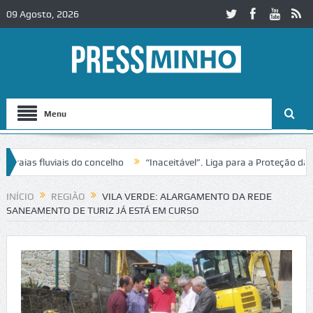
09 Agosto, 2026
Menu
as fluviais do concelho
“Inaceitável”. Liga para a Proteção da Natu
e trânsito no IC2 em Alcobaça
Igreja do Castelo de Cerveira assegur
INÍCIO
REGIÃO
VILA VERDE: ALARGAMENTO DA REDE
SANEAMENTO DE TURIZ JÁ ESTÁ EM CURSO