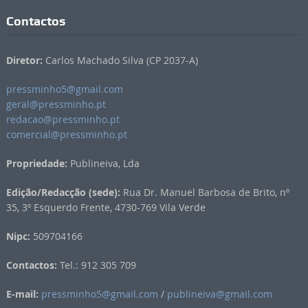
Contactos
Diretor:
Carlos Machado Silva (CP 2037-A)
pressminho5@gmail.com
geral@pressminho.pt
redacao@pressminho.pt
comercial@pressminho.pt
Propriedade:
Publineiva, Lda
Edição/Redacção (sede):
Rua Dr. Manuel Barbosa de Brito, nº
35, 3º Esquerdo Frente, 4730-769 Vila Verde
Nipc:
509704166
Contactos:
Tel.: 912 305 709
E-mail:
pressminho5@gmail.com
/
publineiva@gmail.com