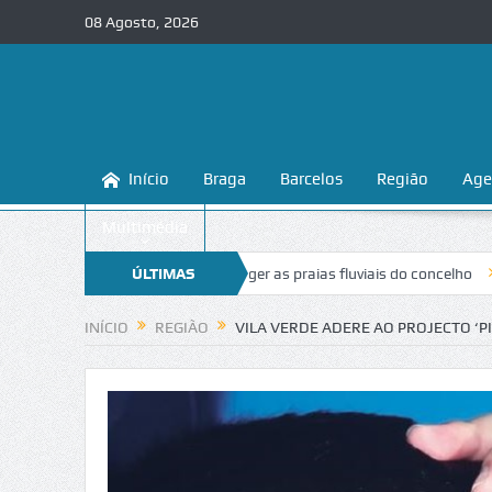
08 Agosto, 2026
Início
Braga
Barcelos
Região
Age
Multimédia
ensina a conhecer e proteger as praias fluviais do concelho
ÚLTIMAS
“Inaceit
NOTÍCIAS
INÍCIO
REGIÃO
VILA VERDE ADERE AO PROJECTO ‘P