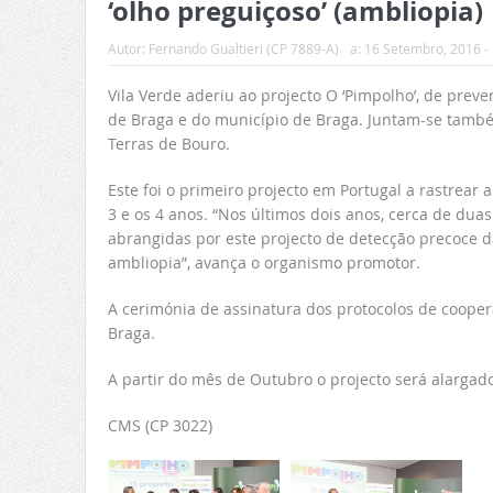
‘olho preguiçoso’ (ambliopia)
Autor:
Fernando Gualtieri (CP 7889-A)
a:
16 Setembro, 2016 -
Vila Verde aderiu ao projecto O ‘Pimpolho’, de prev
de Braga e do município de Braga. Juntam-se també
Terras de Bouro.
Este foi o primeiro projecto em Portugal a rastrea
3 e os 4 anos. “Nos últimos dois anos, cerca de dua
abrangidas por este projecto de detecção precoce d
ambliopia”, avança o organismo promotor.
A cerimónia de assinatura dos protocolos de cooper
Braga.
A partir do mês de Outubro o projecto será alargado
CMS (CP 3022)