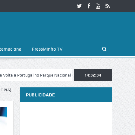
ternacional
PressMinho TV
Portugal no Parque Nacional da Peneda-Gerês
14:32:35
Esposende. Galaicofolia
OPIA)
PUBLICIDADE