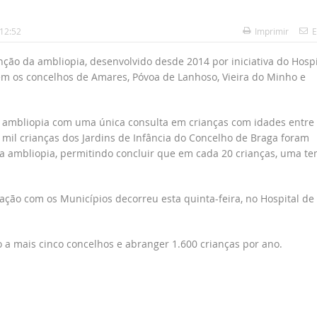
 12:52
Imprimir
E
enção da ambliopia, desenvolvido desde 2014 por iniciativa do Hospi
m os concelhos de Amares, Póvoa de Lanhoso, Vieira do Minho e
r a ambliopia com uma única consulta em crianças com idades entre
s mil crianças dos Jardins de Infância do Concelho de Braga foram
a ambliopia, permitindo concluir que em cada 20 crianças, uma t
ação com os Municípios decorreu esta quinta-feira, no Hospital de
 a mais cinco concelhos e abranger 1.600 crianças por ano.