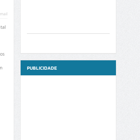
mail
tal
 os
em
PUBLICIDADE