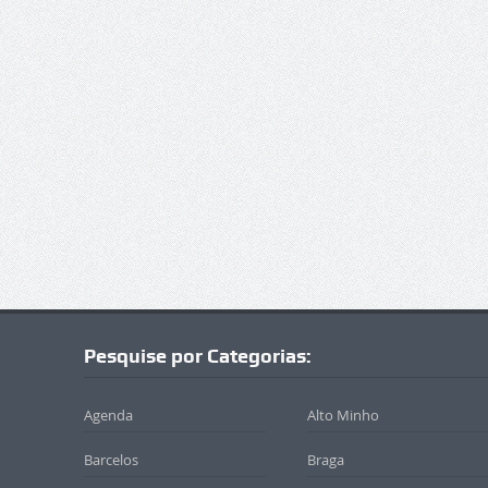
Pesquise por Categorias:
Agenda
Alto Minho
Barcelos
Braga