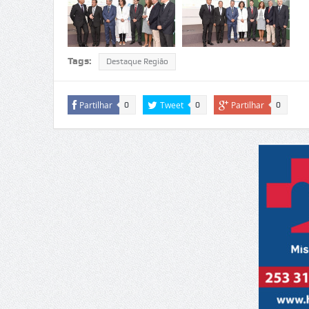
Tags:
Destaque Região
Partilhar
Tweet
Partilhar
0
0
0