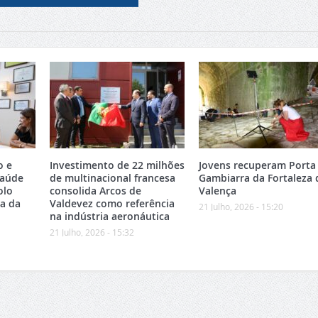
o e
Investimento de 22 milhões
Jovens recuperam Porta
Saúde
de multinacional francesa
Gambiarra da Fortaleza 
olo
consolida Arcos de
Valença
ea da
Valdevez como referência
21 Julho, 2026 - 15:20
na indústria aeronáutica
21 Julho, 2026 - 15:32