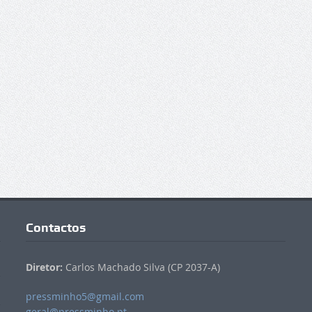
Contactos
Diretor:
Carlos Machado Silva (CP 2037-A)
pressminho5@gmail.com
geral@pressminho.pt