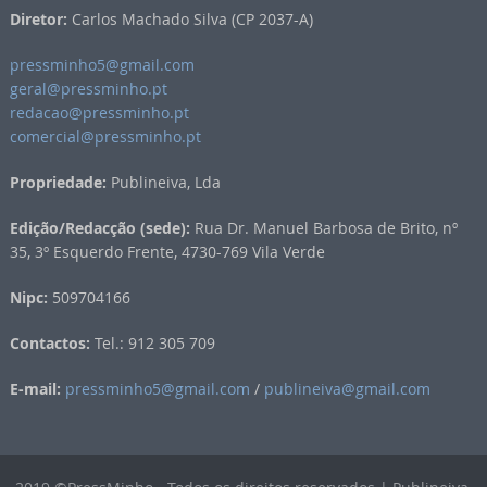
Diretor:
Carlos Machado Silva (CP 2037-A)
pressminho5@gmail.com
geral@pressminho.pt
redacao@pressminho.pt
comercial@pressminho.pt
Propriedade:
Publineiva, Lda
Edição/Redacção (sede):
Rua Dr. Manuel Barbosa de Brito, nº
35, 3º Esquerdo Frente, 4730-769 Vila Verde
Nipc:
509704166
Contactos:
Tel.: 912 305 709
E-mail:
pressminho5@gmail.com
/
publineiva@gmail.com