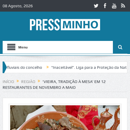
08 Agosto, 2026
Menu
viais do concelho
“Inaceitável”. Liga para a Proteção da Natureza 
nsito no IC2 em Alcobaça
Igreja do Castelo de Cerveira assegura fin
INÍCIO
REGIÃO
‘VIEIRA, TRADIÇÃO À MESA’ EM 12
RESTAURANTES DE NOVEMBRO A MAIO