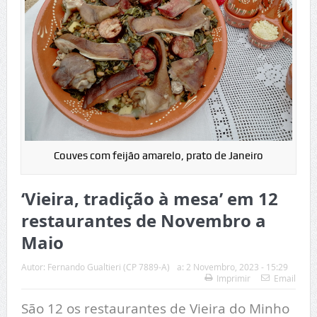
Couves com feijão amarelo, prato de Janeiro
‘Vieira, tradição à mesa’ em 12
restaurantes de Novembro a
Maio
Autor:
Fernando Gualtieri (CP 7889-A)
a:
2 Novembro, 2023 - 15:29
Imprimir
Email
São 12 os restaurantes de Vieira do Minho