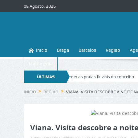
08 Agosto, 2026
Início
Braga
Barcelos
Região
Age
Multimédia
ga ensina a conhecer e proteger as praias fluviais do concelho
ÚLTIMAS
“Inace
NOTÍCIAS
INÍCIO
REGIÃO
VIANA. VISITA DESCOBRE A NOITE N
Viana. Visita descobre a noit