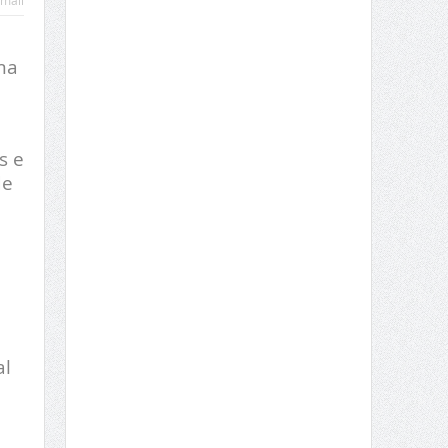
mail
ma
s e
de
al