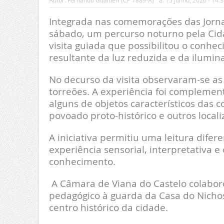
Autor:
Fernando Gualtieri (CP 7889-A)
a:
15 Junho, 2026 - 14:3
Integrada nas comemorações das Jornad
sábado, um percurso noturno pela Cid
visita guiada que possibilitou o conhe
resultante da luz reduzida e da ilumin
No decurso da visita observaram-se as
torreões. A experiência foi complemen
alguns de objetos característicos das
povoado proto-histórico e outros loca
A iniciativa permitiu uma leitura dife
experiência sensorial, interpretativa 
conhecimento.
A Câmara de Viana do Castelo colaborou
pedagógico à guarda da Casa do Nichos
centro histórico da cidade.