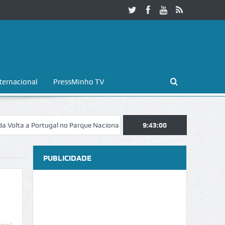
ternacional
PressMinho TV
a Portugal no Parque Nacional da Peneda-Gerês
9:43:01
Esposende. Galaicofo
PUBLICIDADE