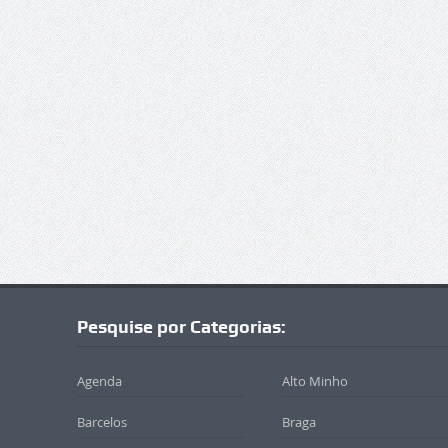
Pesquise por Categorias:
Agenda
Alto Minho
Barcelos
Braga