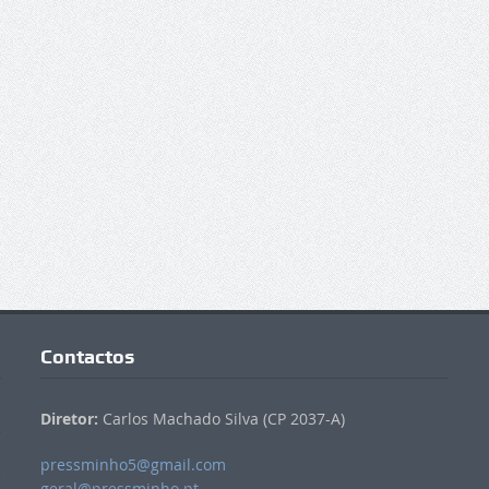
Contactos
Diretor:
Carlos Machado Silva (CP 2037-A)
pressminho5@gmail.com
geral@pressminho.pt