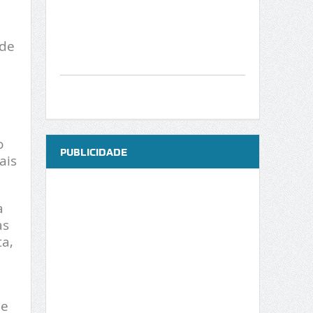
 de
o
PUBLICIDADE
ais
a
as
ta,
de