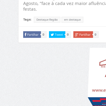
Agosto, “face à cada vez maior afluênc
festas.
Tags:
Destaque Região
em destaque
Partilhar
Tweet
Partilhar
0
0
0