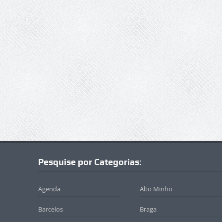
Pesquise por Categorias:
Agenda
Alto Minho
Barcelos
Braga