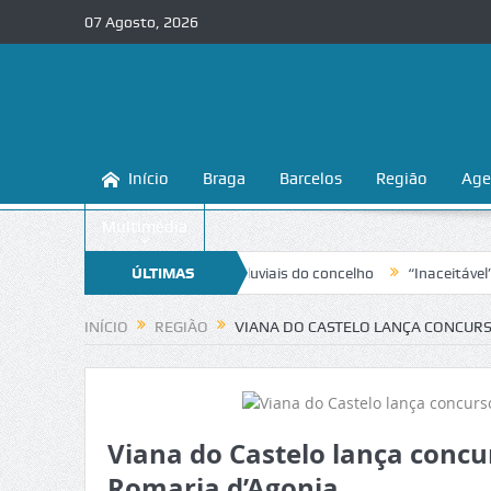
07 Agosto, 2026
Início
Braga
Barcelos
Região
Age
Multimédia
hecer e proteger as praias fluviais do concelho
ÚLTIMAS
“Inaceitável”. Liga 
NOTÍCIAS
INÍCIO
REGIÃO
VIANA DO CASTELO LANÇA CONCURS
Viana do Castelo lança concur
Romaria d’Agonia