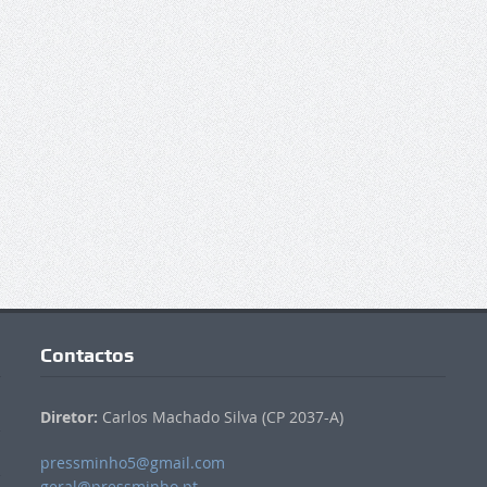
Contactos
Diretor:
Carlos Machado Silva (CP 2037-A)
pressminho5@gmail.com
geral@pressminho.pt