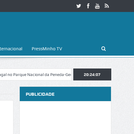
ternacional
PressMinho TV
Parque Nacional da Peneda-Gerês
Esposende. Galaicofolia atrai mais 
20:24:08
PUBLICIDADE