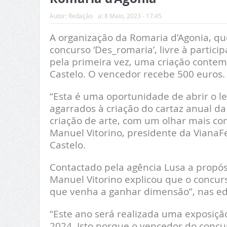
Autor:
Redação
a:
8 Maio, 2023 - 17:45
A organização da Romaria d’Agonia, qu
concurso ‘Des_romaria’, livre à partici
pela primeira vez, uma criação contem
Castelo. O vencedor recebe 500 euros.
“Esta é uma oportunidade de abrir o le
agarrados à criação do cartaz anual d
criação de arte, com um olhar mais co
Manuel Vitorino, presidente da VianaF
Castelo.
Contactado pela agência Lusa a propós
Manuel Vitorino explicou que o concurs
que venha a ganhar dimensão”, nas edi
“Este ano será realizada uma exposiçã
2024. Isto porque o vencedor do concu