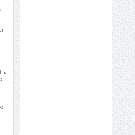
mail
er,
ira
o
de