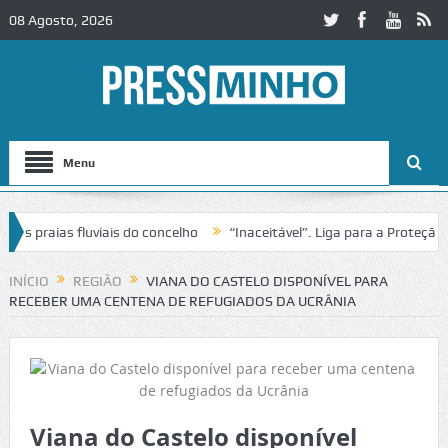
08 Agosto, 2026
Menu
praias fluviais do concelho
“Inaceitável”. Liga para a Proteção da 
ão de trânsito no IC2 em Alcobaça
Igreja do Castelo de Cerveira ass
INÍCIO
REGIÃO
VIANA DO CASTELO DISPONÍVEL PARA
RECEBER UMA CENTENA DE REFUGIADOS DA UCRÂNIA
Viana do Castelo disponível