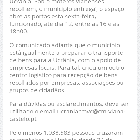
Ucrânia. Sob o mote ‘os vianenses
recolhem, o município entrega’, o espaço
abre as portas esta sexta-feira,
funcionado, até dia 12, entre as 16 e as
18h00.
O comunicado adianta que o município
está igualmente a preparar o transporte
de bens para a Ucrânia, com o apoio de
empresas locais. Para tal, criou um outro
centro logístico para recepção de bens
recolhidos por empresas, associações ou
grupos de cidadãos.
Para dúvidas ou esclarecimentos, deve ser
utilizado o email ucraniacmvc@cm-viana-
castelo.pt
Pelo menos 1.038.583 pessoas cruzaram
as fronteiras da Ucrânia desde 24 de