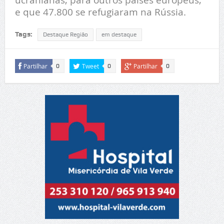
e que 47.800 se refugiaram na Rússia.
Tags:
Destaque Região
em destaque
Partilhar
Tweet
Partilhar
0
0
0