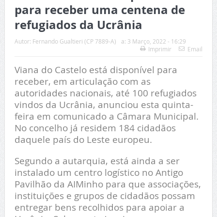
para receber uma centena de
refugiados da Ucrânia
Autor:
Fernando Gualtieri (CP 7889-A)
a:
3 Março, 2022 - 16:29
Imprimir
Email
Viana do Castelo está disponível para
receber, em articulação com as
autoridades nacionais, até 100 refugiados
vindos da Ucrânia, anunciou esta quinta-
feira em comunicado a Câmara Municipal.
No concelho já residem 184 cidadãos
daquele país do Leste europeu.
Segundo a autarquia, está ainda a ser
instalado um centro logístico no Antigo
Pavilhão da AIMinho para que associações,
instituições e grupos de cidadãos possam
entregar bens recolhidos para apoiar a