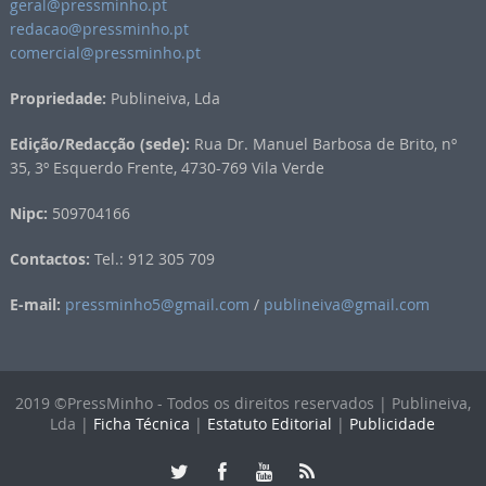
geral@pressminho.pt
redacao@pressminho.pt
comercial@pressminho.pt
Propriedade:
Publineiva, Lda
Edição/Redacção (sede):
Rua Dr. Manuel Barbosa de Brito, nº
35, 3º Esquerdo Frente, 4730-769 Vila Verde
Nipc:
509704166
Contactos:
Tel.: 912 305 709
E-mail:
pressminho5@gmail.com
/
publineiva@gmail.com
2019 ©PressMinho - Todos os direitos reservados | Publineiva,
Lda |
Ficha Técnica
|
Estatuto Editorial
|
Publicidade