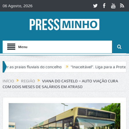
06 Agosto, 2026
Menu
s praias fluviais do concelho
“Inaceitável”. Liga para a Proteção d
ação de trânsito no IC2 em Alcobaça
Igreja do Castelo de Cerveira 
INÍCIO
REGIÃO
VIANA DO CASTELO – AUTO VIAÇÃO CURA
COM DOIS MESES DE SALÁRIOS EM ATRASO