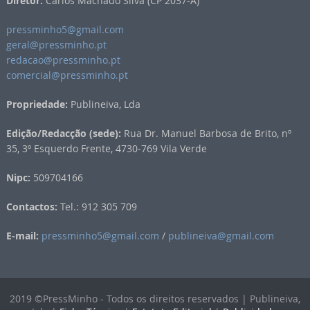
Diretor:
Carlos Machado Silva (CP 2037-A)
pressminho5@gmail.com
geral@pressminho.pt
redacao@pressminho.pt
comercial@pressminho.pt
Propriedade:
Publineiva, Lda
Edição/Redacção (sede):
Rua Dr. Manuel Barbosa de Brito, nº
35, 3º Esquerdo Frente, 4730-769 Vila Verde
Nipc:
509704166
Contactos:
Tel.: 912 305 709
E-mail:
pressminho5@gmail.com
/
publineiva@gmail.com
2019 ©PressMinho - Todos os direitos reservados | Publineiva,