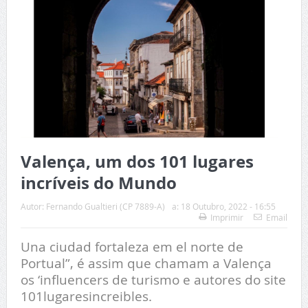
Valença, um dos 101 lugares
incríveis do Mundo
Autor:
Fernando Gualtieri (CP 7889-A)
a:
18 Outubro, 2022 - 16:55
Imprimir
Email
Una ciudad fortaleza em el norte de
Portual”, é assim que chamam a Valença
os ‘influencers de turismo e autores do site
101lugaresincreibles.