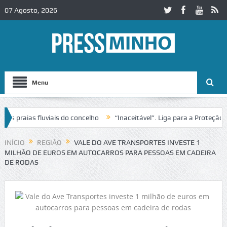
07 Agosto, 2026
Menu
praias fluviais do concelho
“Inaceitável”. Liga para a Proteção da 
ão de trânsito no IC2 em Alcobaça
Igreja do Castelo de Cerveira ass
INÍCIO
REGIÃO
VALE DO AVE TRANSPORTES INVESTE 1
MILHÃO DE EUROS EM AUTOCARROS PARA PESSOAS EM CADEIRA
DE RODAS