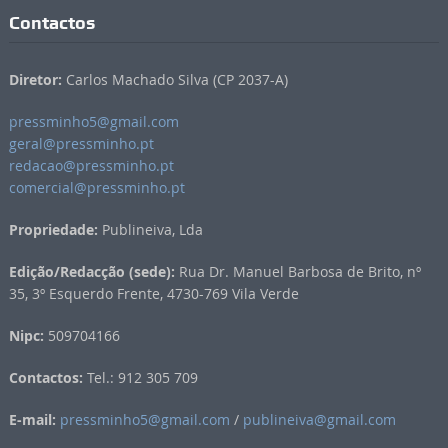
Contactos
Diretor:
Carlos Machado Silva (CP 2037-A)
pressminho5@gmail.com
geral@pressminho.pt
redacao@pressminho.pt
comercial@pressminho.pt
Propriedade:
Publineiva, Lda
Edição/Redacção (sede):
Rua Dr. Manuel Barbosa de Brito, nº
35, 3º Esquerdo Frente, 4730-769 Vila Verde
Nipc:
509704166
Contactos:
Tel.: 912 305 709
E-mail:
pressminho5@gmail.com
/
publineiva@gmail.com