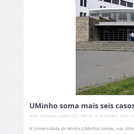
UMinho soma mais seis casos
Autor:
Fernando Gualtieri (CP 7889-A)
a:
28 Outubro, 2020 - 1
A Universidade do Minho (UMinho) somou, nas última