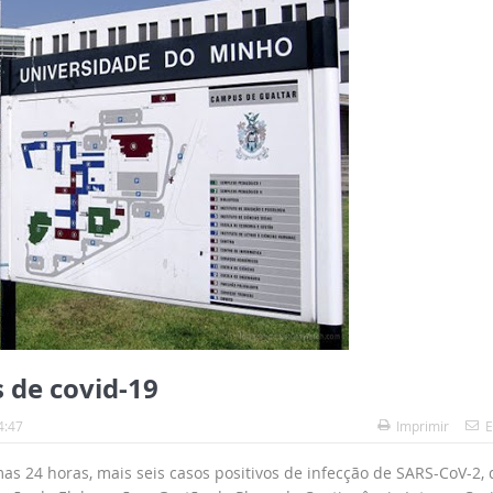
 de covid-19
4:47
Imprimir
E
s 24 horas, mais seis casos positivos de infecção de SARS-CoV-2, 