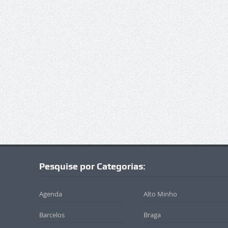
Pesquise por Categorias:
Agenda
Alto Minho
Barcelos
Braga