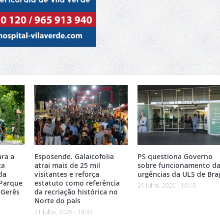
ara a
Esposende. Galaicofolia
PS questiona Governo
za
atrai mais de 25 mil
sobre funcionamento da
da
visitantes e reforça
urgências da ULS de Bra
 Parque
estatuto como referência
21 Julho, 2026 - 16:10
-Gerês
da recriação histórica no
Norte do país
21 Julho, 2026 - 18:45