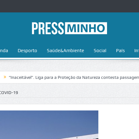
nda
Desporto
Saúde&Ambiente
Social
País
In
ceitável”. Liga para a Proteção da Natureza contesta passagem da Volta
COVID-19