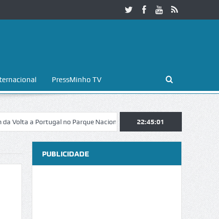
ternacional
PressMinho TV
 a Portugal no Parque Nacional da Peneda-Gerês
22:45:02
Esposende. Galaicof
PUBLICIDADE