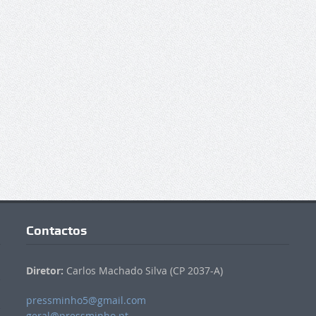
Contactos
Diretor:
Carlos Machado Silva (CP 2037-A)
pressminho5@gmail.com
geral@pressminho.pt