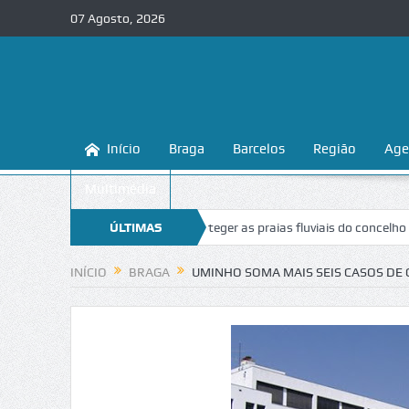
07 Agosto, 2026
Início
Braga
Barcelos
Região
Age
Multimédia
aga ensina a conhecer e proteger as praias fluviais do concelho
ÚLTIMAS
“Ina
NOTÍCIAS
INÍCIO
BRAGA
UMINHO SOMA MAIS SEIS CASOS DE 