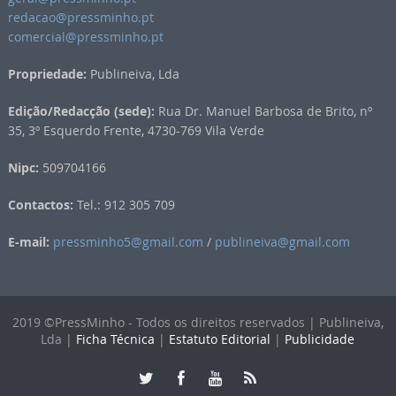
redacao@pressminho.pt
comercial@pressminho.pt
Propriedade:
Publineiva, Lda
Edição/Redacção (sede):
Rua Dr. Manuel Barbosa de Brito, nº
35, 3º Esquerdo Frente, 4730-769 Vila Verde
Nipc:
509704166
Contactos:
Tel.: 912 305 709
E-mail:
pressminho5@gmail.com
/
publineiva@gmail.com
2019 ©PressMinho - Todos os direitos reservados | Publineiva,
Lda |
Ficha Técnica
|
Estatuto Editorial
|
Publicidade