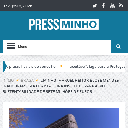
07 Agosto, 2026
Menu
raias fluviais do concelho
“Inaceitável”. Liga para a Proteção da N
o de trânsito no IC2 em Alcobaça
Igreja do Castelo de Cerveira asse
INÍCIO
BRAGA
UMINHO: MANUEL HEITOR E JOSÉ MENDES
INAUGURAM ESTA QUARTA-FEIRA INSTITUTO PARA A BIO-
SUSTENTABILIDADE DE SETE MILHÕES DE EUROS