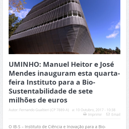
UMINHO: Manuel Heitor e José
Mendes inauguram esta quarta-
feira Instituto para a Bio-
Sustentabilidade de sete
milhões de euros
Autor:
Fernando Gualtieri (CP 7889-A)
a:
10 Outubro, 2017 - 10:38
Imprimir
Email
O IB-S – Instituto de Ciência e Inovação para a Bio-