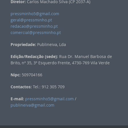
Diretor:
Carlos Machado Silva (CP 2037-A)
pressminho5@gmail.com
geral@pressminho.pt
redacao@pressminho.pt
comercial@pressminho.pt
Propriedade:
Publineiva, Lda
Edição/Redacção (sede):
Rua Dr. Manuel Barbosa de
Brito, nº 35, 3º Esquerdo Frente, 4730-769 Vila Verde
Nipc:
509704166
Contactos:
Tel.: 912 305 709
E-mail:
pressminho5@gmail.com
/
publineiva@gmail.com