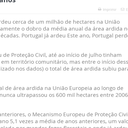
Imprimir
E
 ardeu cerca de um milhão de hectares na União
amente o dobro da média anual da área ardida n
écadas. Portugal já ardeu Este ano, Portugal per
 Proteção Civil, até ao início de julho tinham
em território comunitário, mas entre o início des
lizado nos dados) o total de área ardida subiu par
l de área ardida na União Europeia ao longo de
 nunca ultrapassou os 600 mil hectares entre 2006
teriores, o Mecanismo Europeu de Proteção Civi
ano 5,1 vezes a média de anos anteriores, um val
ada por grandes fogos florestais e onde já arde