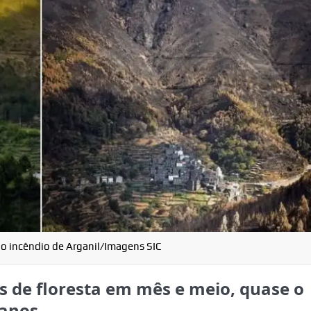
do incêndio de Arganil/Imagens SIC
s de floresta em mês e meio, quase o
 anos