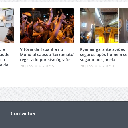
o e
Vitória da Espanha no
Ryanair garante aviões
Saúde
Mundial causou ‘terramoto’
seguros após homem se
olo
registado por sismógrafos
sugado por janela
ea da
20 Julho, 2026 - 20:15
20 Julho, 2026 - 20:13
Contactos