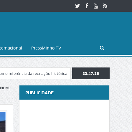
ternacional
PressMinho TV
ncia da recriação histórica no Norte do país
22:47:29
Noite Branca de Braga r
ANUAL
PUBLICIDADE