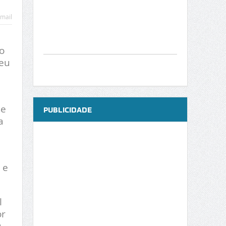
mail
o
deu
se
PUBLICIDADE
a
 e
l
or
u