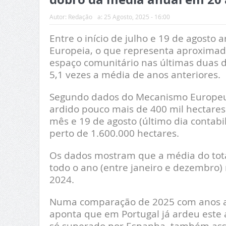
Autor:
Redação
a:
25 Agosto, 2025 - 16:00
Entre o início de julho e 19 de agosto
Europeia, o que representa aproximad
espaço comunitário nas últimas duas d
5,1 vezes a média de anos anteriores.
Segundo dados do Mecanismo Europeu de
ardido pouco mais de 400 mil hectares 
mês e 19 de agosto (último dia contabi
perto de 1.600.000 hectares.
Os dados mostram que a média do tota
todo o ano (entre janeiro e dezembro)
2024.
Numa comparação de 2025 com anos an
aponta que em Portugal já ardeu este 
só superado por Espanha, também assol