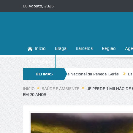
06 Agosto, 2026
Início
Braga
Barcelos
Região
Age
Multimédia
Volta a Portugal no Parque Nacional da Peneda-Gerês
ÚLTIMAS
Esposende. Gal
NOTÍCIAS
INÍCIO
SAÚDE E AMBIENTE
UE PERDE 1 MILHÃO DE
EM 20 ANOS