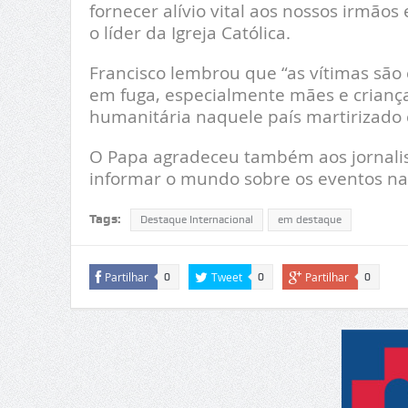
fornecer alívio vital aos nossos irmão
o líder da Igreja Católica.
Francisco lembrou que “as vítimas sã
em fuga, especialmente mães e crianças
humanitária naquele país martirizado
O Papa agradeceu também aos jornalist
informar o mundo sobre os eventos na
Tags:
Destaque Internacional
em destaque
Partilhar
Tweet
Partilhar
0
0
0