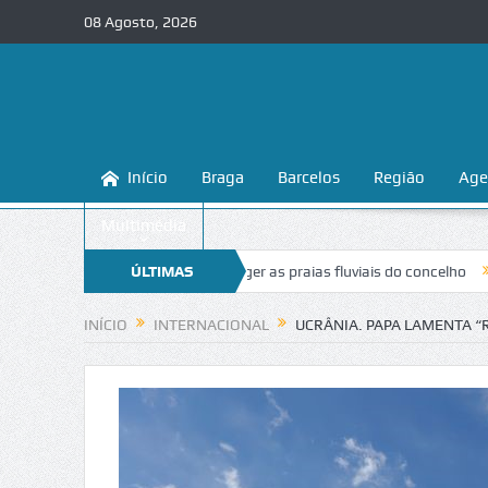
08 Agosto, 2026
Início
Braga
Barcelos
Região
Age
Multimédia
ensina a conhecer e proteger as praias fluviais do concelho
ÚLTIMAS
“Inaceit
NOTÍCIAS
INÍCIO
INTERNACIONAL
UCRÂNIA. PAPA LAMENTA “