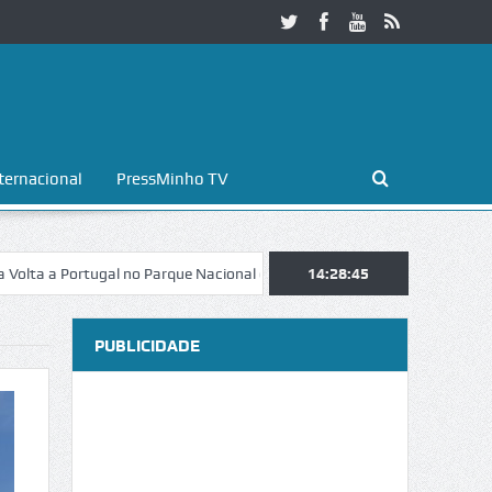
ternacional
PressMinho TV
Portugal no Parque Nacional da Peneda-Gerês
14:28:46
Esposende. Galaicofolia
PUBLICIDADE