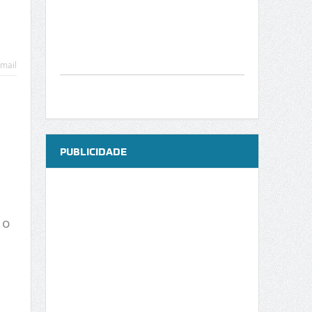
mail
PUBLICIDADE
a
 o