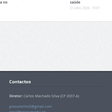
ca no
saúde
21 Julho, 2026 - 16:07
Contactos
Diretor:
Carlos Machado Silva (CP 2037-A)
pressminho5@gmail.com
geral@pressminho.pt