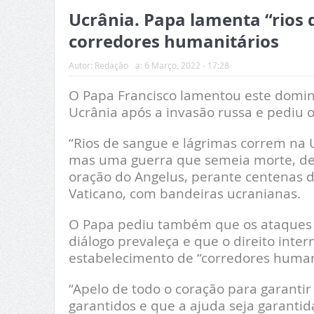
Ucrânia. Papa lamenta “rios 
corredores humanitários
Autor:
Redação
a:
6 Março, 2022 - 17:28
O Papa Francisco lamentou este domin
Ucrânia após a invasão russa e pediu 
“Rios de sangue e lágrimas correm na 
mas uma guerra que semeia morte, dest
oração do Angelus, perante centenas d
Vaticano, com bandeiras ucranianas.
O Papa pediu também que os ataques
diálogo prevaleça e que o direito inte
estabelecimento de “corredores humani
“Apelo de todo o coração para garanti
garantidos e que a ajuda seja garantida