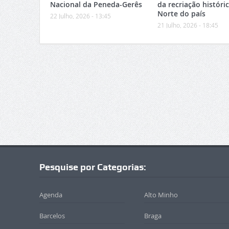
Nacional da Peneda-Gerês
da recriação históri
Norte do país
22 Julho, 2026 - 13:45
21 Julho, 2026 - 18:45
Pesquise por Categorias:
Agenda
Alto Minho
Barcelos
Braga