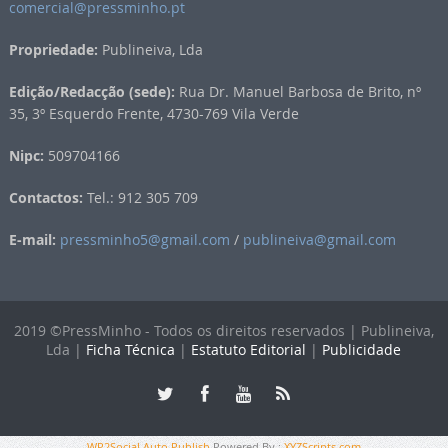
comercial@pressminho.pt
Propriedade:
Publineiva, Lda
Edição/Redacção (sede):
Rua Dr. Manuel Barbosa de Brito, nº
35, 3º Esquerdo Frente, 4730-769 Vila Verde
Nipc:
509704166
Contactos:
Tel.: 912 305 709
E-mail:
pressminho5@gmail.com
/
publineiva@gmail.com
2019 ©PressMinho - Todos os direitos reservados | Publineiva,
Lda |
Ficha Técnica
|
Estatuto Editorial
|
Publicidade
WP2Social Auto Publish
Powered By :
XYZScripts.com