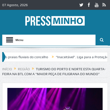
07 Agosto, 2026
Menu
raias fluviais do concelho
“Inaceitável”. Liga para a Proteção da 
o de trânsito no IC2 em Alcobaça
Igreja do Castelo de Cerveira ass
INÍCIO
REGIÃO
TURISMO DO PORTO E NORTE ESTA QUARTA-
FEIRA NA BTL COM A “MAIOR PEÇA DE FILIGRANA DO MUNDO”