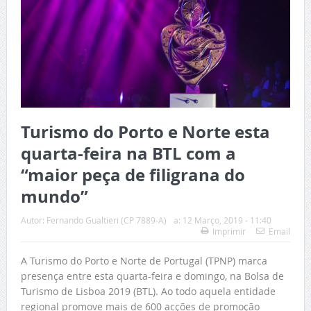
Turismo do Porto e Norte esta
quarta-feira na BTL com a
“maior peça de filigrana do
mundo”
Autor:
Fernando Gualtieri (CP 7889-A)
a:
12 Março, 2019 - 11:40
Imprimir
Email
A Turismo do Porto e Norte de Portugal (TPNP) marca
presença entre esta quarta-feira e domingo, na Bolsa de
Turismo de Lisboa 2019 (BTL). Ao todo aquela entidade
regional promove mais de 600 acções de promoção