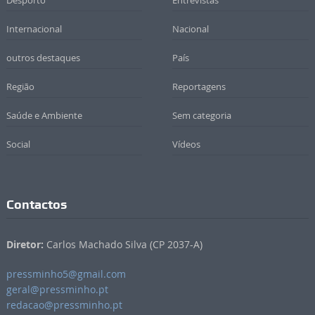
Desporto
Entrevistas
Internacional
Nacional
outros destaques
País
Região
Reportagens
Saúde e Ambiente
Sem categoria
Social
Vídeos
Contactos
Diretor:
Carlos Machado Silva (CP 2037-A)
pressminho5@gmail.com
geral@pressminho.pt
redacao@pressminho.pt