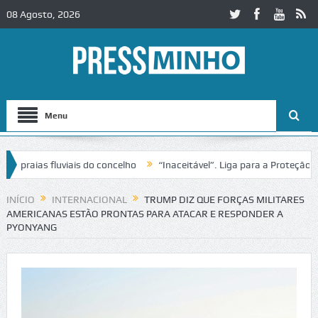
08 Agosto, 2026
Menu
aias fluviais do concelho
“Inaceitável”. Liga para a Proteção da N
 de trânsito no IC2 em Alcobaça
Igreja do Castelo de Cerveira asse
INÍCIO
INTERNACIONAL
TRUMP DIZ QUE FORÇAS MILITARES
AMERICANAS ESTÃO PRONTAS PARA ATACAR E RESPONDER A
PYONYANG