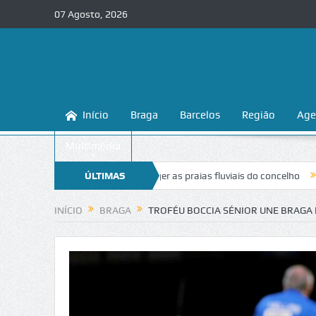
07 Agosto, 2026
Início
Braga
Barcelos
Região
Age
Multimédia
ensina a conhecer e proteger as praias fluviais do concelho
ÚLTIMAS
“Inaceitá
NOTÍCIAS
INÍCIO
BRAGA
TROFÉU BOCCIA SÉNIOR UNE BRAGA 