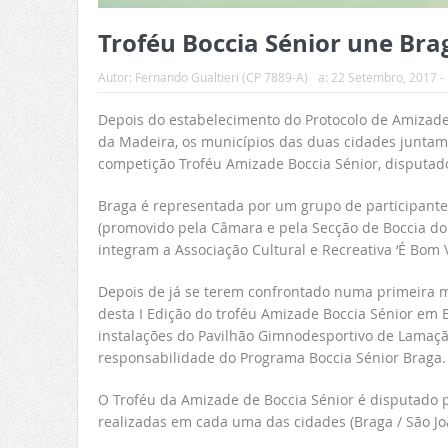
Troféu Boccia Sénior une Bra
Autor:
Fernando Gualtieri (CP 7889-A)
a:
22 Setembro, 2017 -
Depois do estabelecimento do Protocolo de Amizade e
da Madeira, os municípios das duas cidades junta
competição Troféu Amizade Boccia Sénior, disputado 
Braga é representada por um grupo de participantes
(promovido pela Câmara e pela Secção de Boccia do 
integram a Associação Cultural e Recreativa ‘É Bom V
Depois de já se terem confrontado numa primeira mã
desta I Edição do troféu Amizade Boccia Sénior em B
instalações do Pavilhão Gimnodesportivo de Lamaçã
responsabilidade do Programa Boccia Sénior Braga.
O Troféu da Amizade de Boccia Sénior é disputado 
realizadas em cada uma das cidades (Braga / São Jo