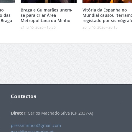
no
Braga e Guimarães unem-
Vitória da Espanha no
o das
se para criar Área
Mundial causou ‘terramo
 Braga
Metropolitana do Minho
registado por sismógraf
21 Julho, 2026 - 15:36
20 Julho, 2026 - 20:15
Contactos
Diretor:
Carlos Machado Silva (CP 2037-A)
pressminho5@gmail.com
geral@pressminho.pt