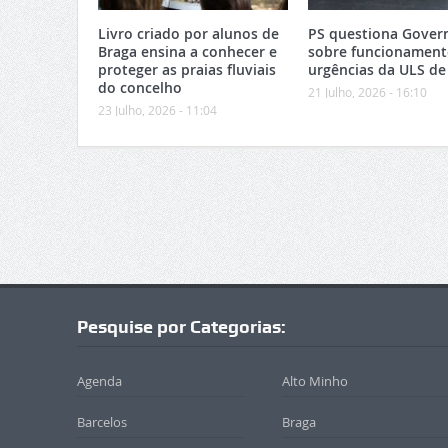
Livro criado por alunos de
PS questiona Gover
Braga ensina a conhecer e
sobre funcionament
proteger as praias fluviais
urgências da ULS de
do concelho
21 Julho, 2026 - 16:10
23 Julho, 2026 - 11:04
Pesquise por Categorias:
Agenda
Alto Minho
Barcelos
Braga