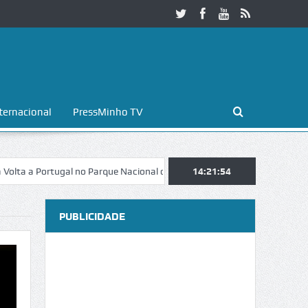
ternacional
PressMinho TV
ortugal no Parque Nacional da Peneda-Gerês
14:21:55
Esposende. Galaicofolia
PUBLICIDADE