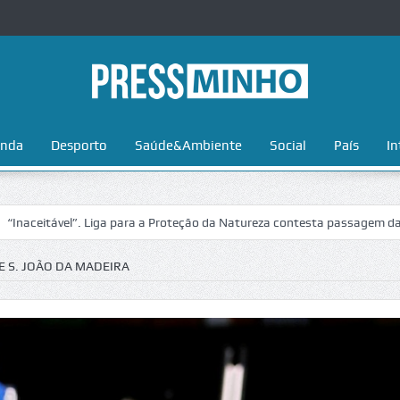
nda
Desporto
Saúde&Ambiente
Social
País
In
vel”. Liga para a Proteção da Natureza contesta passagem da Volta a P
E S. JOÃO DA MADEIRA