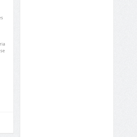
es
ria
 se