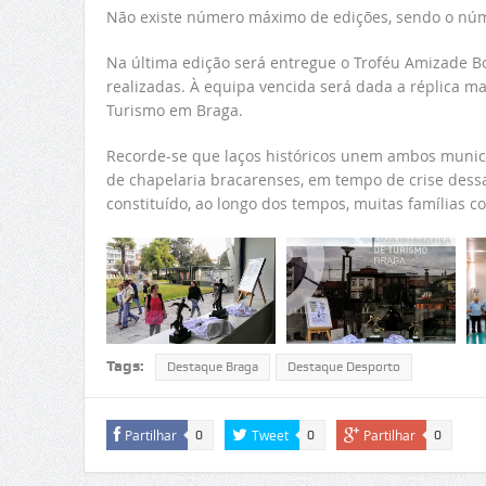
Não existe número máximo de edições, sendo o núm
Na última edição será entregue o Troféu Amizade Boc
realizadas. À equipa vencida será dada a réplica ma
Turismo em Braga.
Recorde-se que laços históricos unem ambos municípi
de chapelaria bracarenses, em tempo de crise dess
constituído, ao longo dos tempos, muitas famílias c
Tags:
Destaque Braga
Destaque Desporto
Partilhar
Tweet
Partilhar
0
0
0