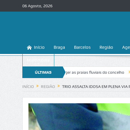
06 Agosto, 2026
Início
Braga
Barcelos
Região
Age
Multimédia
 ensina a conhecer e proteger as praias fluviais do concelho
ÚLTIMAS
“Inaceit
NOTÍCIAS
INÍCIO
REGIÃO
TRIO ASSALTA IDOSA EM PLENA VIA 