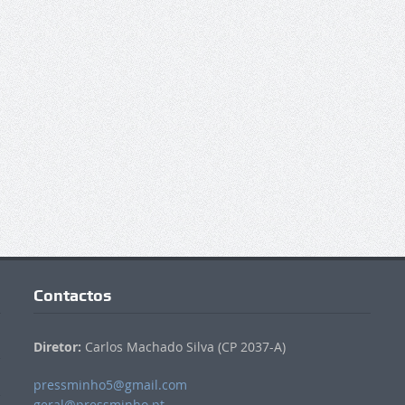
Contactos
Diretor:
Carlos Machado Silva (CP 2037-A)
pressminho5@gmail.com
geral@pressminho.pt