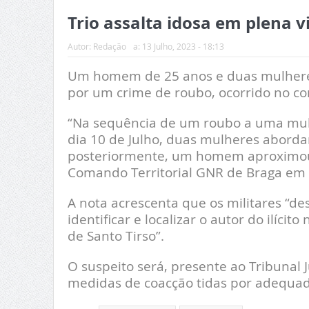
Trio assalta idosa em plena v
Autor:
Redação
a:
13 Julho, 2023 - 18:13
Um homem de 25 anos e duas mulheres, 
por um crime de roubo, ocorrido no con
“Na sequência de um roubo a uma mulhe
dia 10 de Julho, duas mulheres abordar
posteriormente, um homem aproximou-s
Comando Territorial GNR de Braga em
A nota acrescenta que os militares “de
identificar e localizar o autor do ilíci
de Santo Tirso”.
O suspeito será, presente ao Tribunal 
medidas de coacção tidas por adequad