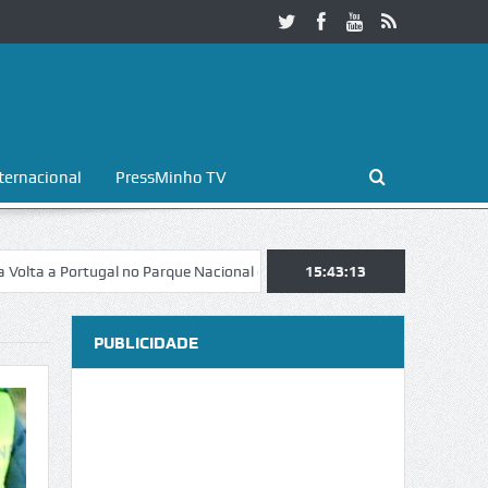
ternacional
PressMinho TV
Portugal no Parque Nacional da Peneda-Gerês
15:43:14
Esposende. Galaicofoli
PUBLICIDADE