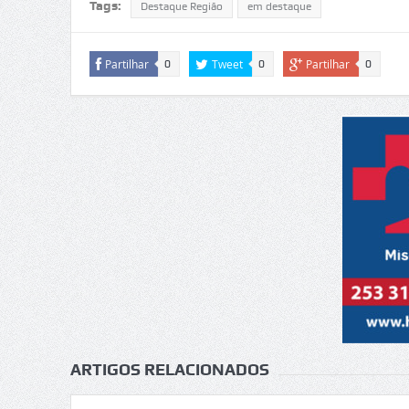
Tags:
Destaque Região
em destaque
Partilhar
Tweet
Partilhar
0
0
0
ARTIGOS RELACIONADOS