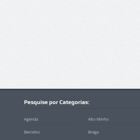
Pesquise por Categorias:
Agenda
Alto Minho
Barcelos
Braga