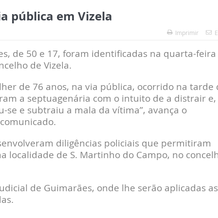
ia pública em Vizela
Imprimir
E
de 50 e 17, foram identificadas na quarta-feira
celho de Vizela.
r de 76 anos, na via pública, ocorrido na tarde 
am a septuagenária com o intuito de a distrair e,
e e subtraiu a mala da vítima”, avança o
 comunicado.
senvolveram diligências policiais que permitiram
to na localidade de S. Martinho do Campo, no concel
Judicial de Guimarães, onde lhe serão aplicadas as
as.