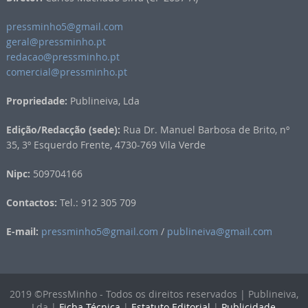
pressminho5@gmail.com
geral@pressminho.pt
redacao@pressminho.pt
comercial@pressminho.pt
Propriedade:
Publineiva, Lda
Edição/Redacção (sede):
Rua Dr. Manuel Barbosa de Brito, nº
35, 3º Esquerdo Frente, 4730-769 Vila Verde
Nipc:
509704166
Contactos:
Tel.: 912 305 709
E-mail:
pressminho5@gmail.com
/
publineiva@gmail.com
2019 ©PressMinho - Todos os direitos reservados | Publineiva,
Lda |
Ficha Técnica
|
Estatuto Editorial
|
Publicidade