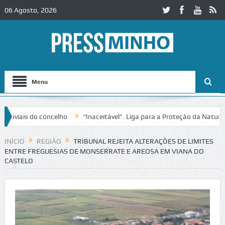
06 Agosto, 2026
Menu
ais do concelho
“Inaceitável”. Liga para a Proteção da Natureza co
ito no IC2 em Alcobaça
Igreja do Castelo de Cerveira assegura finan
INÍCIO
REGIÃO
TRIBUNAL REJEITA ALTERAÇÕES DE LIMITES
ENTRE FREGUESIAS DE MONSERRATE E AREOSA EM VIANA DO
CASTELO