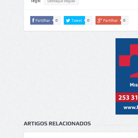
Tags:
Destaque Região
Partilhar
Tweet
Partilhar
0
0
0
ARTIGOS RELACIONADOS