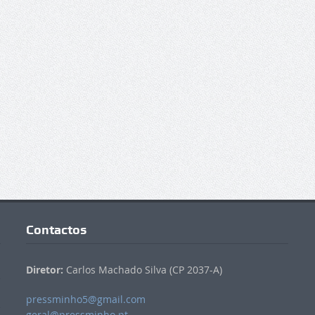
Contactos
Diretor:
Carlos Machado Silva (CP 2037-A)
pressminho5@gmail.com
geral@pressminho.pt