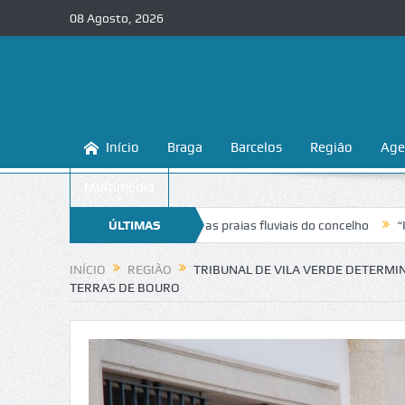
08 Agosto, 2026
Início
Braga
Barcelos
Região
Age
Multimédia
na a conhecer e proteger as praias fluviais do concelho
ÚLTIMAS
“Inaceitável
NOTÍCIAS
INÍCIO
REGIÃO
TRIBUNAL DE VILA VERDE DETERMI
TERRAS DE BOURO