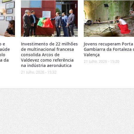
o e
Investimento de 22 milhões
Jovens recuperam Porta
Saúde
de multinacional francesa
Gambiarra da Fortaleza 
olo
consolida Arcos de
Valença
ea da
Valdevez como referência
21 Julho, 2026 - 15:20
na indústria aeronáutica
21 Julho, 2026 - 15:32