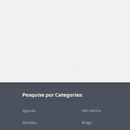
Pesquise por Categorias:
Agenda
Alto Minho
Barcelos
Braga