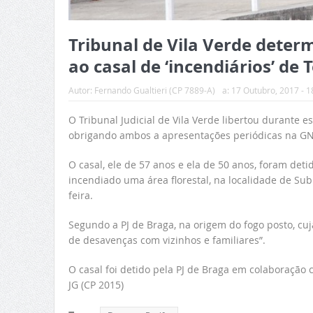
Tribunal de Vila Verde dete
ao casal de ‘incendiários’ de 
Autor:
Fernando Gualtieri (CP 7889-A)
a:
17 Outubro, 2017 - 1
O Tribunal Judicial de Vila Verde libertou durante es
obrigando ambos a apresentações periódicas na GN
O casal, ele de 57 anos e ela de 50 anos, foram detid
incendiado uma área florestal, na localidade de Sub
feira.
Segundo a PJ de Braga, na origem do fogo posto, cuj
de desavenças com vizinhos e familiares”.
O casal foi detido pela PJ de Braga em colaboração
JG (CP 2015)