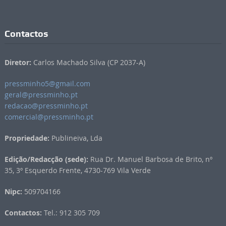
Contactos
Diretor:
Carlos Machado Silva (CP 2037-A)
pressminho5@gmail.com
geral@pressminho.pt
redacao@pressminho.pt
comercial@pressminho.pt
Propriedade:
Publineiva, Lda
Edição/Redacção (sede):
Rua Dr. Manuel Barbosa de Brito, nº
35, 3º Esquerdo Frente, 4730-769 Vila Verde
Nipc:
509704166
Contactos:
Tel.: 912 305 709