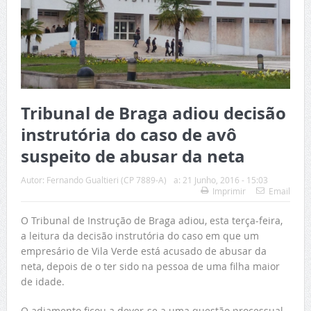
Tribunal de Braga adiou decisão
instrutória do caso de avô
suspeito de abusar da neta
Autor:
Fernando Gualtieri (CP 7889-A)
a:
21 Junho, 2016 - 15:03
Imprimir
Email
O Tribunal de Instrução de Braga adiou, esta terça-feira,
a leitura da decisão instrutória do caso em que um
empresário de Vila Verde está acusado de abusar da
neta, depois de o ter sido na pessoa de uma filha maior
de idade.
O adiamento ficou a dever-se a uma questão processual