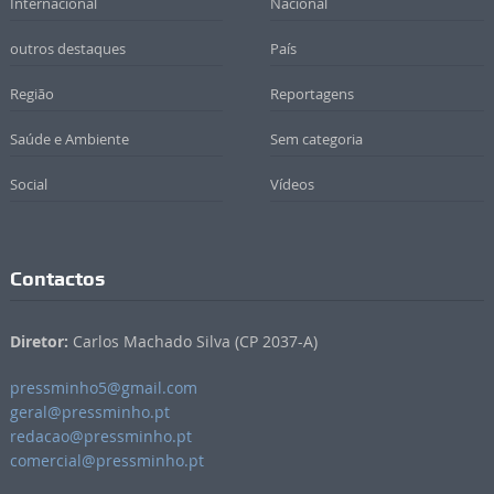
Internacional
Nacional
outros destaques
País
Região
Reportagens
Saúde e Ambiente
Sem categoria
Social
Vídeos
Contactos
Diretor:
Carlos Machado Silva (CP 2037-A)
pressminho5@gmail.com
geral@pressminho.pt
redacao@pressminho.pt
comercial@pressminho.pt