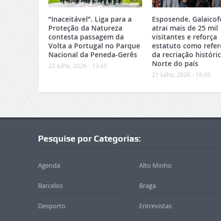
“Inaceitável”. Liga para a
Esposende. Galaicof
Proteção da Natureza
atrai mais de 25 mil
contesta passagem da
visitantes e reforça
Volta a Portugal no Parque
estatuto como refer
Nacional da Peneda-Gerês
da recriação históri
Norte do país
22 Julho, 2026 - 13:45
21 Julho, 2026 - 18:45
Pesquise por Categorias:
Agenda
Alto Minho
Barcelos
Braga
Desporto
Entrevistas