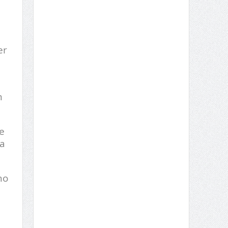
er
m
e
 a
no