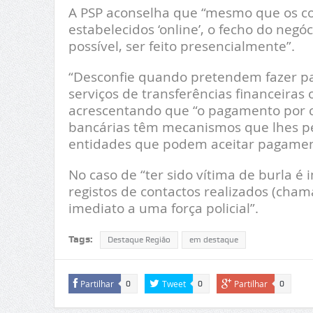
A PSP aconselha que “mesmo que os co
estabelecidos ‘online’, o fecho do neg
possível, ser feito presencialmente”.
“Desconfie quando pretendem fazer pa
serviços de transferências financeiras 
acrescentando que “o pagamento por ca
bancárias têm mecanismos que lhes pe
entidades que podem aceitar pagament
No caso de “ter sido vítima de burla 
registos de contactos realizados (cha
imediato a uma força policial”.
Tags:
Destaque Região
em destaque
Partilhar
Tweet
Partilhar
0
0
0