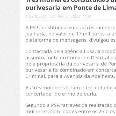
ourivesaria em Ponte de Lim
Autor:
Redação
a:
21 Fevereiro, 2025 - 15:43
A PSP constituiu arguidas três mulhere
joalharia, no valor de 17 mil euros, a
plataforma de mensagens, divulgou esta
Contactada pela agência Lusa, a propó
assunto, fonte do Comando Distrital d
pela proprietária da ourivesaria de Pon
ourivesaria foi combinado em concerta
Criminal, para a Avenida da Abelheira,
As três mulheres foram interceptadas n
concertada” do crime de burla.
Segundo a PSP, “através da realização d
mulheres, com idades entre os 25 e os