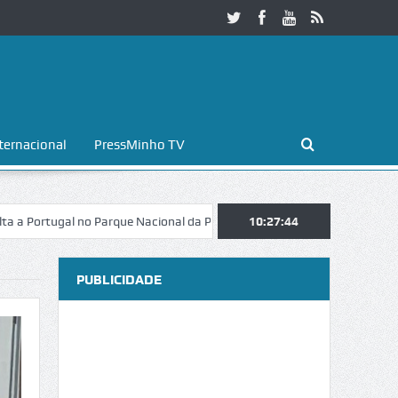
ternacional
PressMinho TV
gal no Parque Nacional da Peneda-Gerês
Esposende. Galaicofolia atra
10:27:45
PUBLICIDADE