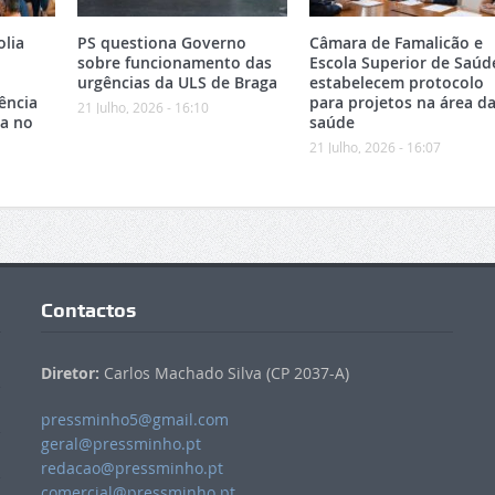
olia
PS questiona Governo
Câmara de Famalicão e
sobre funcionamento das
Escola Superior de Saúd
urgências da ULS de Braga
estabelecem protocolo
ência
para projetos na área d
21 Julho, 2026 - 16:10
ca no
saúde
21 Julho, 2026 - 16:07
Contactos
Diretor:
Carlos Machado Silva (CP 2037-A)
pressminho5@gmail.com
geral@pressminho.pt
redacao@pressminho.pt
comercial@pressminho.pt