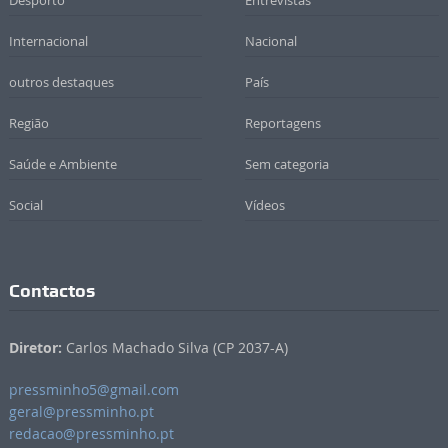
Desporto
Entrevistas
Internacional
Nacional
outros destaques
País
Região
Reportagens
Saúde e Ambiente
Sem categoria
Social
Vídeos
Contactos
Diretor:
Carlos Machado Silva (CP 2037-A)
pressminho5@gmail.com
geral@pressminho.pt
redacao@pressminho.pt