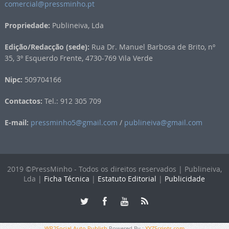
comercial@pressminho.pt
Propriedade:
Publineiva, Lda
Edição/Redacção (sede):
Rua Dr. Manuel Barbosa de Brito, nº
35, 3º Esquerdo Frente, 4730-769 Vila Verde
Nipc:
509704166
Contactos:
Tel.: 912 305 709
E-mail:
pressminho5@gmail.com
/
publineiva@gmail.com
2019 ©PressMinho - Todos os direitos reservados | Publineiva,
Lda |
Ficha Técnica
|
Estatuto Editorial
|
Publicidade
WP2Social Auto Publish
Powered By :
XYZScripts.com