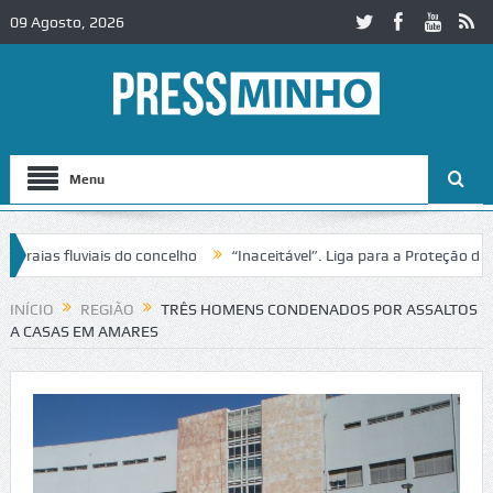
09 Agosto, 2026
Menu
ias fluviais do concelho
“Inaceitável”. Liga para a Proteção da Nat
de trânsito no IC2 em Alcobaça
Igreja do Castelo de Cerveira assegu
INÍCIO
REGIÃO
TRÊS HOMENS CONDENADOS POR ASSALTOS
A CASAS EM AMARES