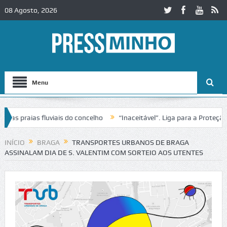
08 Agosto, 2026
Menu
s praias fluviais do concelho
“Inaceitável”. Liga para a Proteção d
ação de trânsito no IC2 em Alcobaça
Igreja do Castelo de Cerveira a
INÍCIO
BRAGA
TRANSPORTES URBANOS DE BRAGA
ASSINALAM DIA DE S. VALENTIM COM SORTEIO AOS UTENTES