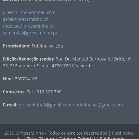
pressminho5@gmail.com
geral@pressminho.pt
redacao@pressminho.pt
comercial@pressminho.pt
Propriedade:
Publineiva, Lda
Edição/Redacção (sede):
Rua Dr. Manuel Barbosa de Brito, nº
35, 3º Esquerdo Frente, 4730-769 Vila Verde
Nipc:
509704166
Contactos:
Tel.: 912 305 709
E-mail:
pressminho5@gmail.com
/
publineiva@gmail.com
2019 ©PressMinho - Todos os direitos reservados | Publineiva,
Lda |
Ficha Técnica
|
Estatuto Editorial
|
Publicidade