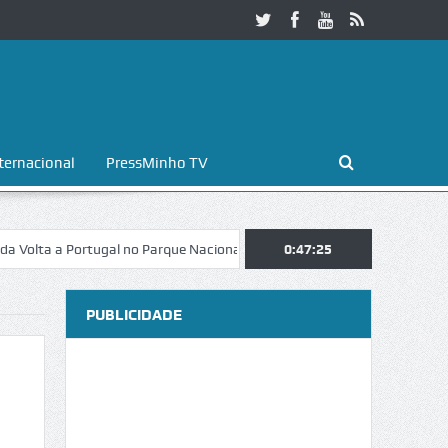
ternacional
PressMinho TV
Portugal no Parque Nacional da Peneda-Gerês
0:47:26
Esposende. Galaicofolia
PUBLICIDADE