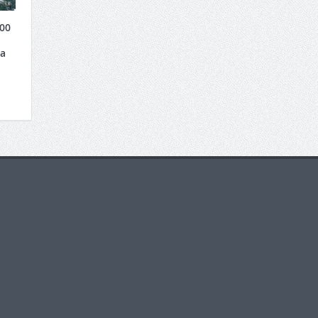
00
ha