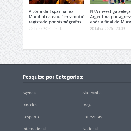
Vitória da Espanha no
FIFA investiga seleç
Mundial causou ‘terramoto’
Argentina por agres
registado por sismógrafos
após a final do Mund
20 Julho, 2026 - 20:15
20 Julho, 2026 - 20:09
Pesquise por Categorias:
Agenda
Alto Minho
Barcelos
Braga
Desporto
Entrevistas
Internacional
Nacional