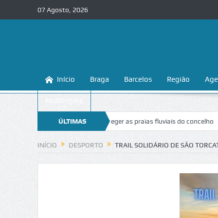
07 Agosto, 2026
Início
Braga
Barcelos
Região
Age
Multimédia
 ensina a conhecer e proteger as praias fluviais do concelho
ÚLTIMAS
“Inaceit
NOTÍCIAS
INÍCIO
DESPORTO
TRAIL SOLIDÁRIO DE SÃO TORC