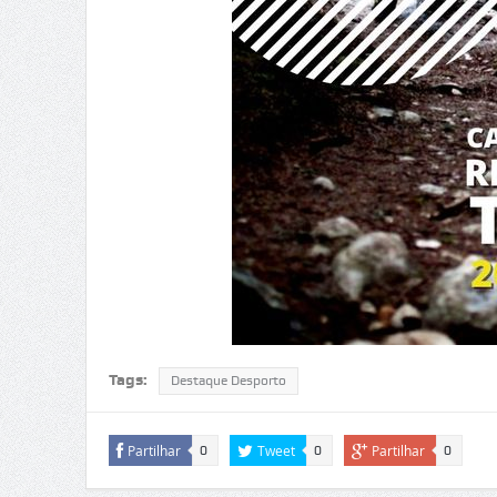
Tags:
Destaque Desporto
Partilhar
Tweet
Partilhar
0
0
0