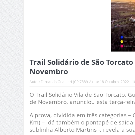
Trail Solidário de São Torcat
Novembro
Autor:
Fernando Gualtieri (CP 7889-A)
a:
18 Outubro, 2022 - 1
O Trail Solidário Vila de São Torcato, G
de Novembro, anunciou esta terça-feira
A prova, dividida em três categorias – 
Km) – dá também o pontapé de saída ao
sublinha Alberto Martins -, revela a s