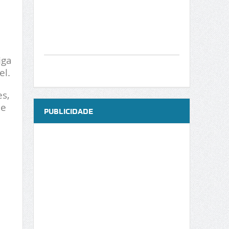
iga
el.
s,
 e
PUBLICIDADE