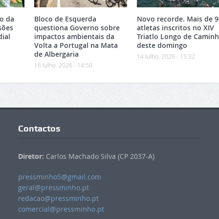
ão da
Bloco de Esquerda
Novo recorde. Mais de 9
sões
questiona Governo sobre
atletas inscritos no XIV
ial
impactos ambientais da
Triatlo Longo de Camin
Volta a Portugal na Mata
deste domingo
de Albergaria
14 Julho, 2026 - 15:32
16 Julho, 2026 - 14:50
Contactos
Diretor:
Carlos Machado Silva (CP 2037-A)
pressminho5@gmail.com
geral@pressminho.pt
redacao@pressminho.pt
comercial@pressminho.pt