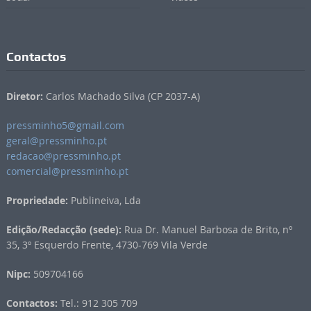
Contactos
Diretor:
Carlos Machado Silva (CP 2037-A)
pressminho5@gmail.com
geral@pressminho.pt
redacao@pressminho.pt
comercial@pressminho.pt
Propriedade:
Publineiva, Lda
Edição/Redacção (sede):
Rua Dr. Manuel Barbosa de Brito, nº
35, 3º Esquerdo Frente, 4730-769 Vila Verde
Nipc:
509704166
Contactos:
Tel.: 912 305 709