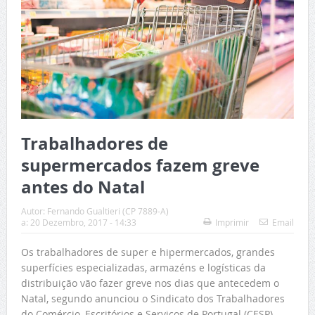
Trabalhadores de
supermercados fazem greve
antes do Natal
Autor:
Fernando Gualtieri (CP 7889-A)
a:
20 Dezembro, 2017 - 14:33
Imprimir
Email
Os trabalhadores de super e hipermercados, grandes
superfícies especializadas, armazéns e logísticas da
distribuição vão fazer greve nos dias que antecedem o
Natal, segundo anunciou o Sindicato dos Trabalhadores
do Comércio, Escritórios e Serviços de Portugal (CESP).