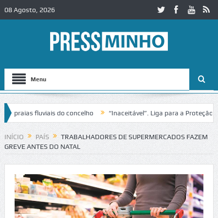
08 Agosto, 2026
Menu
raias fluviais do concelho
“Inaceitável”. Liga para a Proteção da N
o de trânsito no IC2 em Alcobaça
Igreja do Castelo de Cerveira asse
INÍCIO
PAÍS
TRABALHADORES DE SUPERMERCADOS FAZEM
GREVE ANTES DO NATAL