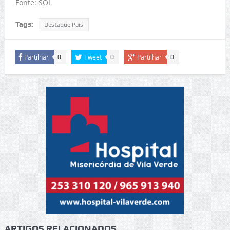
Fonte: SOL
Tags:
Destaque País
Partilhar
Tweet
Partilhar
0
0
0
ARTIGOS RELACIONADOS