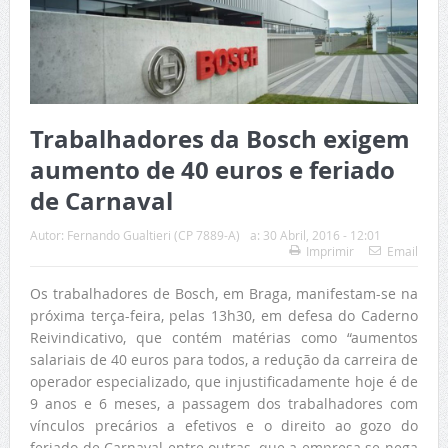
Trabalhadores da Bosch exigem
aumento de 40 euros e feriado
de Carnaval
Autor:
Fernando Gualtieri (CP 7889-A)
a:
30 Abril, 2016 - 12:01
Imprimir
Email
Os trabalhadores de Bosch, em Braga, manifestam-se na
próxima terça-feira, pelas 13h30, em defesa do Caderno
Reivindicativo, que contém matérias como “aumentos
salariais de 40 euros para todos, a redução da carreira de
operador especializado, que injustificadamente hoje é de
9 anos e 6 meses, a passagem dos trabalhadores com
vínculos precários a efetivos e o direito ao gozo do
feriado de Carnaval entre outras, que a empresa se nega