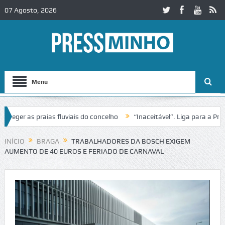
07 Agosto, 2026
Menu
er as praias fluviais do concelho
“Inaceitável”. Liga para a Proteç
operação de trânsito no IC2 em Alcobaça
Igreja do Castelo de Cervei
INÍCIO
BRAGA
TRABALHADORES DA BOSCH EXIGEM
AUMENTO DE 40 EUROS E FERIADO DE CARNAVAL