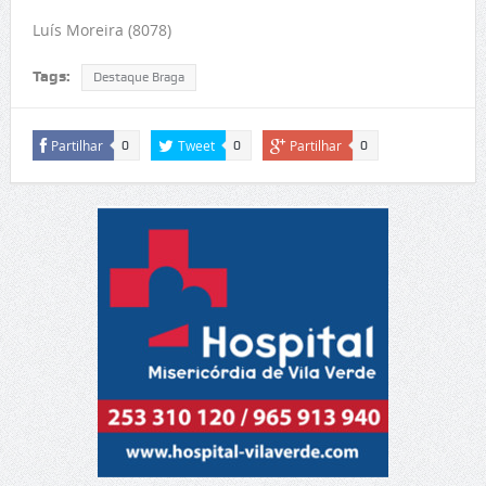
Luís Moreira (8078)
Tags:
Destaque Braga
Partilhar
Tweet
Partilhar
0
0
0