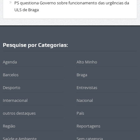
PS questiona Governo sobre funcionamento das urgências da
ULS de Braga
Pesquise por Categorias:
Agenda
Alto Minho
Barcelos
Braga
Desporto
Entrevistas
Internacional
Nacional
outros destaques
País
Região
Reportagens
Saúde e Ambiente
Sem categoria