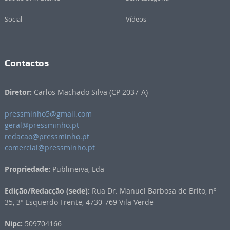
Social
Vídeos
Contactos
Diretor:
Carlos Machado Silva (CP 2037-A)
pressminho5@gmail.com
geral@pressminho.pt
redacao@pressminho.pt
comercial@pressminho.pt
Propriedade:
Publineiva, Lda
Edição/Redacção (sede):
Rua Dr. Manuel Barbosa de Brito, nº
35, 3º Esquerdo Frente, 4730-769 Vila Verde
Nipc:
509704166