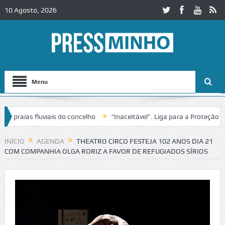
10 Agosto, 2026
Menu
raias fluviais do concelho
“Inaceitável”. Liga para a Proteção da N
o de trânsito no IC2 em Alcobaça
Igreja do Castelo de Cerveira asse
INÍCIO
AGENDA
THEATRO CIRCO FESTEJA 102 ANOS DIA 21
COM COMPANHIA OLGA RORIZ A FAVOR DE REFUGIADOS SÍRIOS