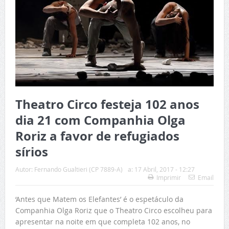
Theatro Circo festeja 102 anos
dia 21 com Companhia Olga
Roriz a favor de refugiados
sírios
Autor:
Fernando Gualtieri (CP 7889-A)
a:
17 Abril, 2017 - 12:27
Imprimir
Email
‘Antes que Matem os Elefantes’ é o espetáculo da
Companhia Olga Roriz que o Theatro Circo escolheu para
apresentar na noite em que completa 102 anos, no