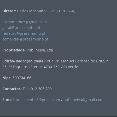
Diretor:
Carlos Machado Silva (CP 2037-A)
pressminho5@gmail.com
geral@pressminho.pt
redacao@pressminho.pt
comercial@pressminho.pt
Propriedade:
Publineiva, Lda
Edição/Redacção (sede):
Rua Dr. Manuel Barbosa de Brito, nº
35, 3º Esquerdo Frente, 4730-769 Vila Verde
Nipc:
509704166
Contactos:
Tel.: 912 305 709
E-mail:
pressminho5@gmail.com
/
publineiva@gmail.com