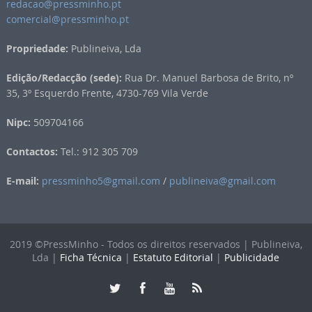
redacao@pressminho.pt
comercial@pressminho.pt
Propriedade:
Publineiva, Lda
Edição/Redacção (sede):
Rua Dr. Manuel Barbosa de Brito, nº
35, 3º Esquerdo Frente, 4730-769 Vila Verde
Nipc:
509704166
Contactos:
Tel.: 912 305 709
E-mail:
pressminho5@gmail.com
/
publineiva@gmail.com
2019 ©PressMinho - Todos os direitos reservados | Publineiva,
Lda |
Ficha Técnica
|
Estatuto Editorial
|
Publicidade