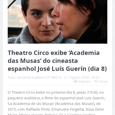
Theatro Circo exibe ‘Academia
das Musas’ do cineasta
espanhol José Luís Guerín (dia 8)
Autor:
Fernando Gualtieri (CP 7889-A)
a:
1 Agosto, 2016 - 16:32
Imprimir
Email
O Theatro Circo exibe no próximo dia 8, pelas 21h30, no
pequeno auditório, o filme do espanhol José Luís Guerín,
‘La Academia de las Musas’ (‘Academia das Musas’), de
2015, com Raffaele Pinto, Emanuela Forgetta, Rosa Delor
Muns, Mireia Iniesta, Patricia Gil e Carolina Llacher.