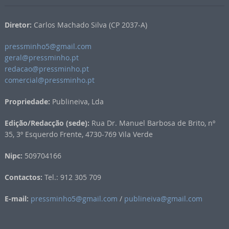
Diretor:
Carlos Machado Silva (CP 2037-A)
pressminho5@gmail.com
geral@pressminho.pt
redacao@pressminho.pt
comercial@pressminho.pt
Propriedade:
Publineiva, Lda
Edição/Redacção (sede):
Rua Dr. Manuel Barbosa de Brito, nº
35, 3º Esquerdo Frente, 4730-769 Vila Verde
Nipc:
509704166
Contactos:
Tel.: 912 305 709
E-mail:
pressminho5@gmail.com
/
publineiva@gmail.com