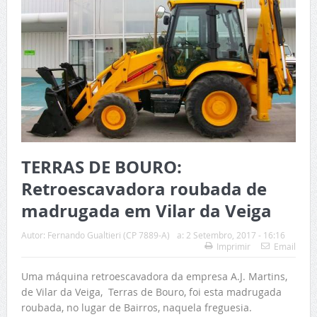
TERRAS DE BOURO:
Retroescavadora roubada de
madrugada em Vilar da Veiga
Autor:
Fernando Gualtieri (CP 7889-A)
a:
2 Setembro, 2017 - 16:16
Imprimir
Email
Uma máquina retroescavadora da empresa A.J. Martins,
de Vilar da Veiga, Terras de Bouro, foi esta madrugada
roubada, no lugar de Bairros, naquela freguesia.