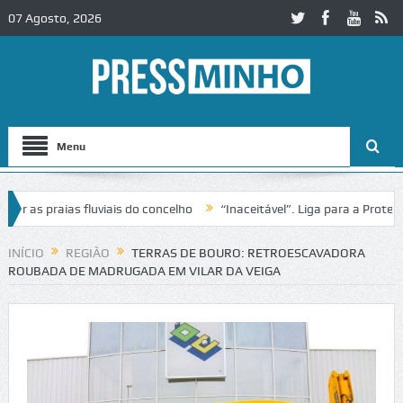
07 Agosto, 2026
Menu
s praias fluviais do concelho
“Inaceitável”. Liga para a Proteção d
ação de trânsito no IC2 em Alcobaça
Igreja do Castelo de Cerveira a
INÍCIO
REGIÃO
TERRAS DE BOURO: RETROESCAVADORA
ROUBADA DE MADRUGADA EM VILAR DA VEIGA