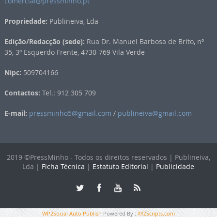
comercial@pressminho.pt
Propriedade:
Publineiva, Lda
Edição/Redacção (sede):
Rua Dr. Manuel Barbosa de Brito, nº
35, 3º Esquerdo Frente, 4730-769 Vila Verde
Nipc:
509704166
Contactos:
Tel.: 912 305 709
E-mail:
pressminho5@gmail.com
/
publineiva@gmail.com
2019 ©PressMinho - Todos os direitos reservados | Publineiva,
Lda |
Ficha Técnica
|
Estatuto Editorial
|
Publicidade
WP2Social Auto Publish
Powered By :
XYZScripts.com