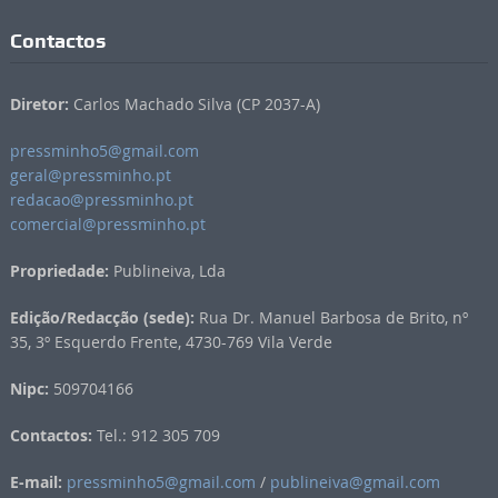
Contactos
Diretor:
Carlos Machado Silva (CP 2037-A)
pressminho5@gmail.com
geral@pressminho.pt
redacao@pressminho.pt
comercial@pressminho.pt
Propriedade:
Publineiva, Lda
Edição/Redacção (sede):
Rua Dr. Manuel Barbosa de Brito, nº
35, 3º Esquerdo Frente, 4730-769 Vila Verde
Nipc:
509704166
Contactos:
Tel.: 912 305 709
E-mail:
pressminho5@gmail.com
/
publineiva@gmail.com