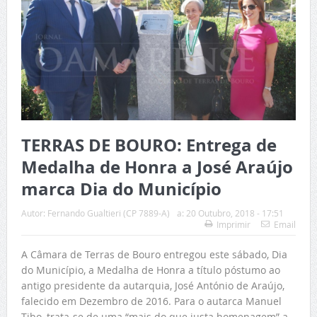
TERRAS DE BOURO: Entrega de
Medalha de Honra a José Araújo
marca Dia do Município
Autor:
Fernando Gualtieri (CP 7889-A)
a:
20 Outubro, 2018 - 17:51
Imprimir
Email
A Câmara de Terras de Bouro entregou este sábado, Dia
do Município, a Medalha de Honra a título póstumo ao
antigo presidente da autarquia, José António de Araújo,
falecido em Dezembro de 2016. Para o autarca Manuel
Tibo, trata-se de uma “mais do que justa homenagem” a