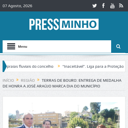
07 Agosto, 2026
Menu
aias fluviais do concelho
“Inaceitável”. Liga para a Proteção da Na
 de trânsito no IC2 em Alcobaça
Igreja do Castelo de Cerveira asseg
INÍCIO
REGIÃO
TERRAS DE BOURO: ENTREGA DE MEDALHA
DE HONRA A JOSÉ ARAÚJO MARCA DIA DO MUNICÍPIO