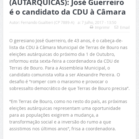
(AUTÁRQUICAS): José Guerreiro
é o candidato da CDU à Câmara
Autor:
Fernando Gualtieri (CP 7889-A)
a:
7 Julho, 2017 - 13:50
Imprimir
Email
O geresiano José Guerreiro, de 43 anos, é o cabeça-de-
lista da CDU à Câmara Municipal de Terras de Bouro nas
eleições autárquicas do próximo dia 1 de Outubro,
informou esta sexta-feira a coordenadora da CDU de
Terras de Bouro. Para a Assembleia Municipal, o
candidato comunista volta a ser Alexandre Pereira. O
desafio é “romper com o marasmo e provocar o
sobressalto democrático de que Terras de Bouro precisa”.
“Em Terras de Bouro, como no resto do país, as próximas
eleições autárquicas representam uma oportunidade
para as populações exigirem a mudança, a
transformação social e a inversão do rumo a que
assistimos nos últimos anos”, frisa a coordenadora.