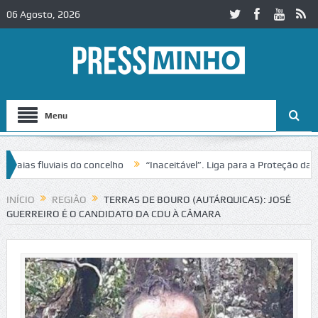
06 Agosto, 2026
Menu
s fluviais do concelho
“Inaceitável”. Liga para a Proteção da Natur
 trânsito no IC2 em Alcobaça
Igreja do Castelo de Cerveira assegura
INÍCIO
REGIÃO
TERRAS DE BOURO (AUTÁRQUICAS): JOSÉ
GUERREIRO É O CANDIDATO DA CDU À CÂMARA