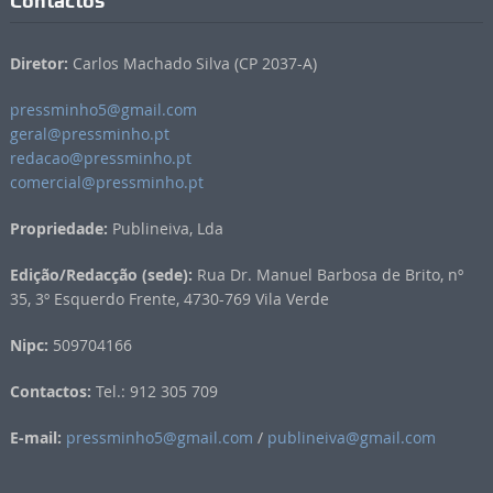
Contactos
Diretor:
Carlos Machado Silva (CP 2037-A)
pressminho5@gmail.com
geral@pressminho.pt
redacao@pressminho.pt
comercial@pressminho.pt
Propriedade:
Publineiva, Lda
Edição/Redacção (sede):
Rua Dr. Manuel Barbosa de Brito, nº
35, 3º Esquerdo Frente, 4730-769 Vila Verde
Nipc:
509704166
Contactos:
Tel.: 912 305 709
E-mail:
pressminho5@gmail.com
/
publineiva@gmail.com