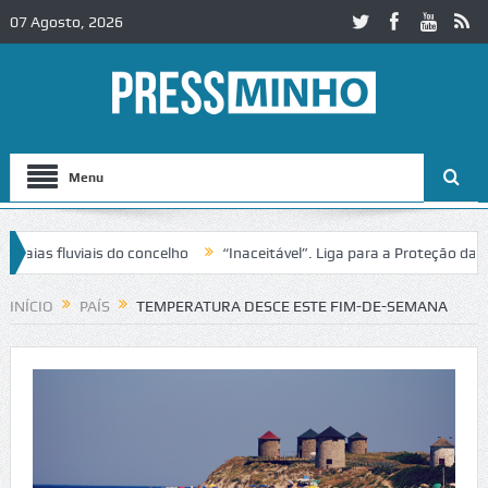
07 Agosto, 2026
Menu
as fluviais do concelho
“Inaceitável”. Liga para a Proteção da Natu
INÍCIO
PAÍS
TEMPERATURA DESCE ESTE FIM-DE-SEMANA