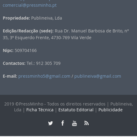
comercial@pressminho.pt
Propriedade:
Publineiva, Lda
Edição/Redacção (sede):
Rua Dr. Manuel Barbosa de Brito, nº
35, 3º Esquerdo Frente, 4730-769 Vila Verde
Nipc:
509704166
Contactos:
Tel.: 912 305 709
E-mail:
pressminho5@gmail.com
/
publineiva@gmail.com
2019 ©PressMinho - Todos os direitos reservados | Publineiva,
Lda |
Ficha Técnica
|
Estatuto Editorial
|
Publicidade