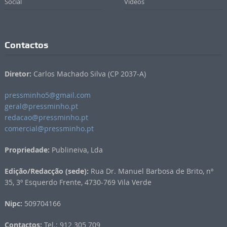
Social
Vídeos
Contactos
Diretor:
Carlos Machado Silva (CP 2037-A)
pressminho5@gmail.com
geral@pressminho.pt
redacao@pressminho.pt
comercial@pressminho.pt
Propriedade:
Publineiva, Lda
Edição/Redacção (sede):
Rua Dr. Manuel Barbosa de Brito, nº
35, 3º Esquerdo Frente, 4730-769 Vila Verde
Nipc:
509704166
Contactos:
Tel.: 912 305 709