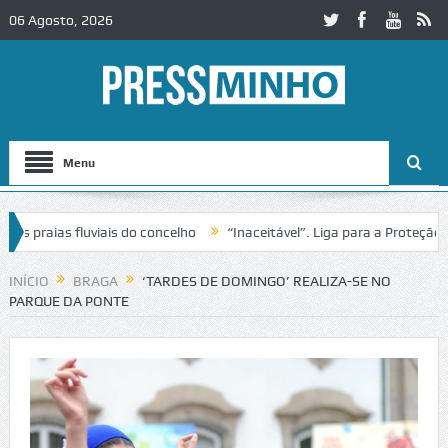
06 Agosto, 2026
Menu
raias fluviais do concelho
“Inaceitável”. Liga para a Proteção da 
o de trânsito no IC2 em Alcobaça
Igreja do Castelo de Cerveira ass
INÍCIO
BRAGA
‘TARDES DE DOMINGO’ REALIZA-SE NO
PARQUE DA PONTE