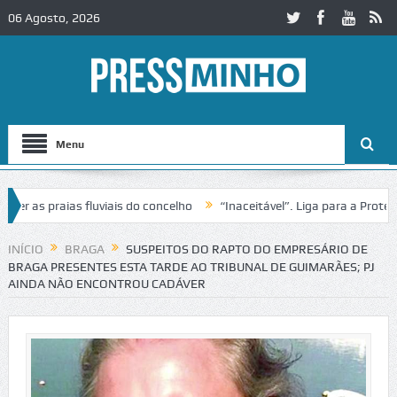
06 Agosto, 2026
Menu
s praias fluviais do concelho
“Inaceitável”. Liga para a Proteção d
ação de trânsito no IC2 em Alcobaça
Igreja do Castelo de Cerveira a
INÍCIO
BRAGA
SUSPEITOS DO RAPTO DO EMPRESÁRIO DE
BRAGA PRESENTES ESTA TARDE AO TRIBUNAL DE GUIMARÃES; PJ
AINDA NÃO ENCONTROU CADÁVER