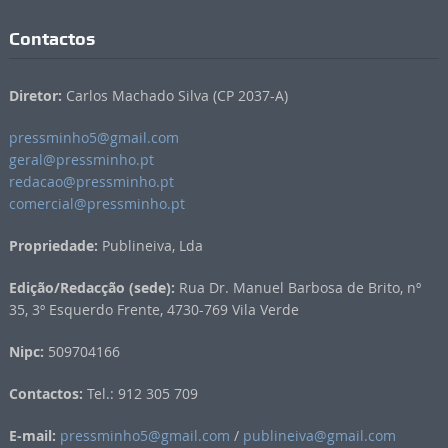
Contactos
Diretor:
Carlos Machado Silva (CP 2037-A)
pressminho5@gmail.com
geral@pressminho.pt
redacao@pressminho.pt
comercial@pressminho.pt
Propriedade:
Publineiva, Lda
Edição/Redacção (sede):
Rua Dr. Manuel Barbosa de Brito, nº
35, 3º Esquerdo Frente, 4730-769 Vila Verde
Nipc:
509704166
Contactos:
Tel.: 912 305 709
E-mail:
pressminho5@gmail.com
/
publineiva@gmail.com