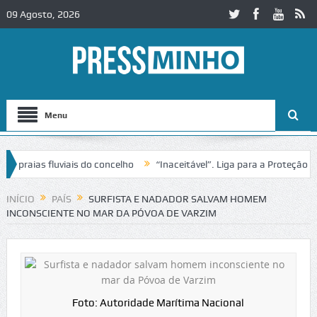
09 Agosto, 2026
Menu
raias fluviais do concelho
“Inaceitável”. Liga para a Proteção da N
o de trânsito no IC2 em Alcobaça
Igreja do Castelo de Cerveira asse
INÍCIO
PAÍS
SURFISTA E NADADOR SALVAM HOMEM
INCONSCIENTE NO MAR DA PÓVOA DE VARZIM
Foto: Autoridade Marítima Nacional