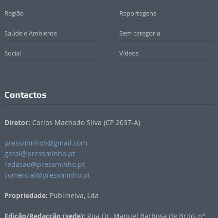
Região
Reportagens
Saúde e Ambiente
Sem categoria
Social
Vídeos
Contactos
Diretor:
Carlos Machado Silva (CP 2037-A)
pressminho5@gmail.com
geral@pressminho.pt
redacao@pressminho.pt
comercial@pressminho.pt
Propriedade:
Publineiva, Lda
Edição/Redacção (sede):
Rua Dr. Manuel Barbosa de Brito, nº