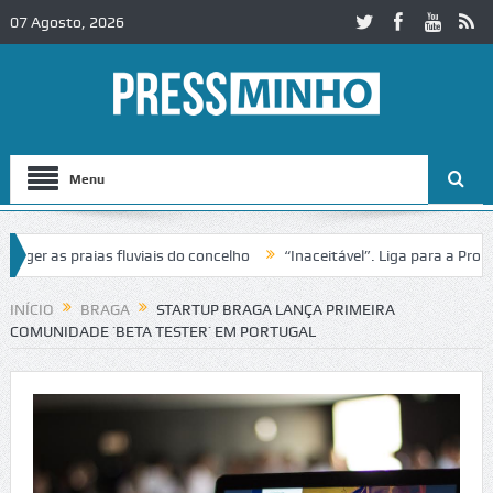
07 Agosto, 2026
Menu
 as praias fluviais do concelho
“Inaceitável”. Liga para a Proteção
eração de trânsito no IC2 em Alcobaça
Igreja do Castelo de Cerveir
INÍCIO
BRAGA
STARTUP BRAGA LANÇA PRIMEIRA
COMUNIDADE ´BETA TESTER´ EM PORTUGAL