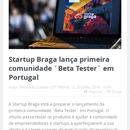
Startup Braga lança primeira
comunidade ´Beta Tester´ em
Portugal
Autor:
Fernando Gualtieri (CP 7889-A)
a:
29 Junho, 2016 - 12:41
Imprimir
Email
A Startup Braga está a preparar o lançamento da
primeira comunidade ´Beta Tester´ em Portugal. O
intuito passa testar os produtos e ajudar a comunidade
de empreendedores e startups a aperfeiçoarem a sua
oferta e a serem capazes de evoluir indo de encontro às