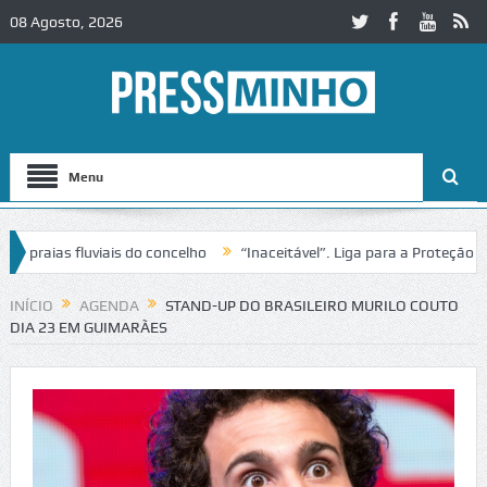
08 Agosto, 2026
Menu
aias fluviais do concelho
“Inaceitável”. Liga para a Proteção da N
o de trânsito no IC2 em Alcobaça
Igreja do Castelo de Cerveira asse
INÍCIO
AGENDA
STAND-UP DO BRASILEIRO MURILO COUTO
DIA 23 EM GUIMARÃES