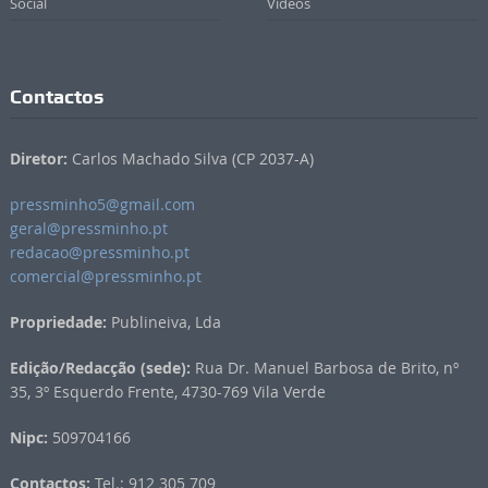
Social
Vídeos
Contactos
Diretor:
Carlos Machado Silva (CP 2037-A)
pressminho5@gmail.com
geral@pressminho.pt
redacao@pressminho.pt
comercial@pressminho.pt
Propriedade:
Publineiva, Lda
Edição/Redacção (sede):
Rua Dr. Manuel Barbosa de Brito, nº
35, 3º Esquerdo Frente, 4730-769 Vila Verde
Nipc:
509704166
Contactos:
Tel.: 912 305 709