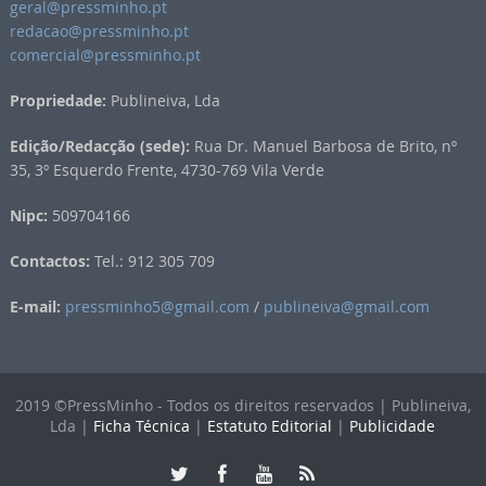
geral@pressminho.pt
redacao@pressminho.pt
comercial@pressminho.pt
Propriedade:
Publineiva, Lda
Edição/Redacção (sede):
Rua Dr. Manuel Barbosa de Brito, nº
35, 3º Esquerdo Frente, 4730-769 Vila Verde
Nipc:
509704166
Contactos:
Tel.: 912 305 709
E-mail:
pressminho5@gmail.com
/
publineiva@gmail.com
2019 ©PressMinho - Todos os direitos reservados | Publineiva,
Lda |
Ficha Técnica
|
Estatuto Editorial
|
Publicidade