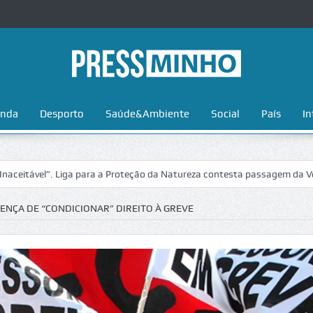
nda
Desporto
Saúde&Ambiente
Social
País
In
. Liga para a Proteção da Natureza contesta passagem da Volta a Portu
LENÇA DE “CONDICIONAR” DIREITO À GREVE