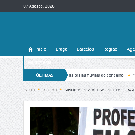
07 Agosto, 2026
Início
Braga
Barcelos
Região
Age
Multimédia
a a conhecer e proteger as praias fluviais do concelho
ÚLTIMAS
“Inaceitável”
NOTÍCIAS
INÍCIO
REGIÃO
SINDICALISTA ACUSA ESCOLA DE VA