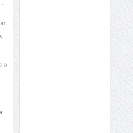
r.
dar
ó
o a
a