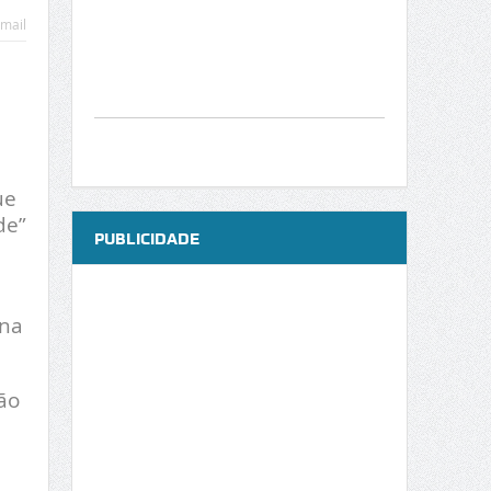
mail
ue
de”
PUBLICIDADE
 na
ão