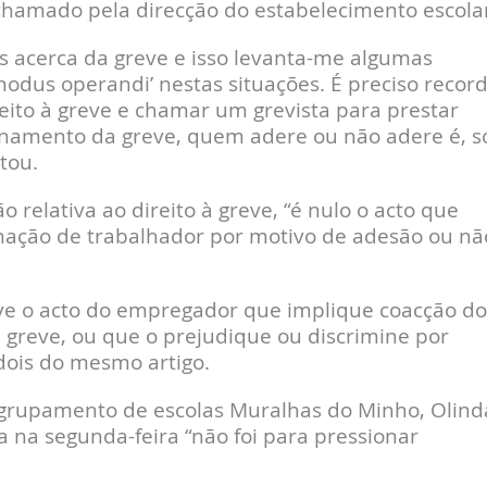
 chamado pela direcção do estabelecimento escola
 acerca da greve e isso levanta-me algumas
modus operandi’ nestas situações. É preciso recor
eito à greve e chamar um grevista para prestar
onamento da greve, quem adere ou não adere é, s
tou.
o relativa ao direito à greve, “é nulo o acto que
inação de trabalhador por motivo de adesão ou nã
ave o acto do empregador que implique coacção do
 greve, ou que o prejudique ou discrimine por
 dois do mesmo artigo.
 agrupamento de escolas Muralhas do Minho, Olind
a na segunda-feira “não foi para pressionar