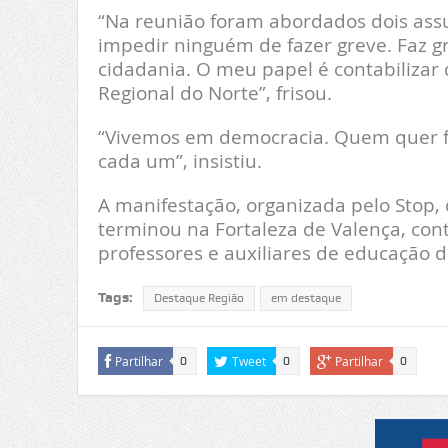
“Na reunião foram abordados dois assun
impedir ninguém de fazer greve. Faz g
cidadania. O meu papel é contabilizar
Regional do Norte”, frisou.
“Vivemos em democracia. Quem quer fa
cada um”, insistiu.
A manifestação, organizada pelo Stop,
terminou na Fortaleza de Valença, con
professores e auxiliares de educação d
Tags:
Destaque Região
em destaque
Partilhar
Tweet
Partilhar
0
0
0