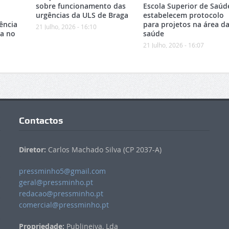
sobre funcionamento das
Escola Superior de Saúd
urgências da ULS de Braga
estabelecem protocolo
ência
para projetos na área d
21 Julho, 2026 - 16:10
ca no
saúde
21 Julho, 2026 - 16:07
Contactos
Diretor:
Carlos Machado Silva (CP 2037-A)
pressminho5@gmail.com
geral@pressminho.pt
redacao@pressminho.pt
comercial@pressminho.pt
Propriedade:
Publineiva, Lda