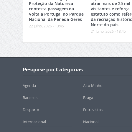
Proteção da Natureza
atrai mais de 25 mil
contesta passagem da
visitantes e reforça
Volta a Portugal no Parque
estatuto como refer
Nacional da Peneda-Gerês
da recriação históri
Norte do país
22 Julho, 2026 - 13:45
21 Julho, 2026 - 18:45
Pesquise por Categorias:
Agenda
Alto Minho
Barcelos
Braga
Desporto
Entrevistas
Internacional
Nacional