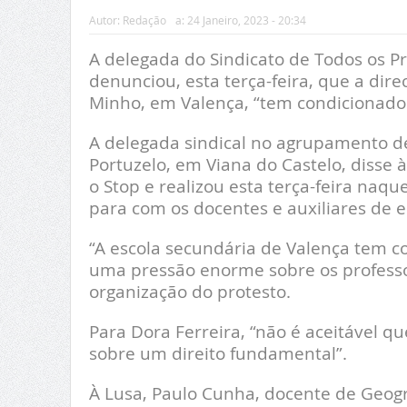
Autor:
Redação
a:
24 Janeiro, 2023 - 20:34
A delegada do Sindicato de Todos os Pr
denunciou, esta terça-feira, que a dir
Minho, em Valença, “tem condicionado e
A delegada sindical no agrupamento de
Portuzelo, em Viana do Castelo, disse 
o Stop e realizou esta terça-feira naq
para com os docentes e auxiliares de 
“A escola secundária de Valença tem co
uma pressão enorme sobre os professor
organização do protesto.
Para Dora Ferreira, “não é aceitável q
sobre um direito fundamental”.
À Lusa, Paulo Cunha, docente de Geogr