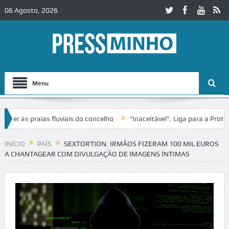
06 Agosto, 2026
Menu
r as praias fluviais do concelho
“Inaceitável”. Liga para a Proteçã
eração de trânsito no IC2 em Alcobaça
Igreja do Castelo de Cerveir
INÍCIO
PAÍS
SEXTORTION. IRMÃOS FIZERAM 100 MIL EUROS
A CHANTAGEAR COM DIVULGAÇÃO DE IMAGENS ÍNTIMAS