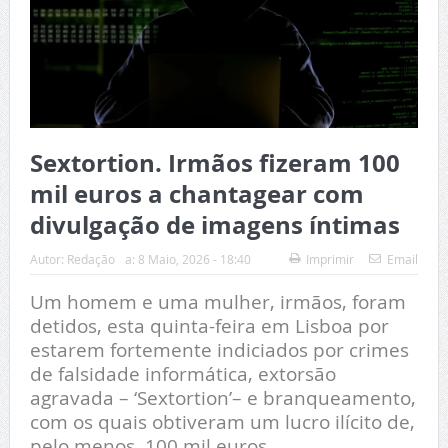
Sextortion. Irmãos fizeram 100
mil euros a chantagear com
divulgação de imagens íntimas
Autor:
Redação
a:
8 Maio, 2026 - 18:40
Imprimir
Email
Um homem e uma mulher, irmãos, foram
detidos, esta quinta-feira em Lisboa por
estarem fortemente indiciados por crimes
de falsidade informática, extorsão
agravada – ‘Sextortion’– e branqueamento,
com os quais obtiveram um lucro ilícito de,
pelo menos, 100 mil euros.