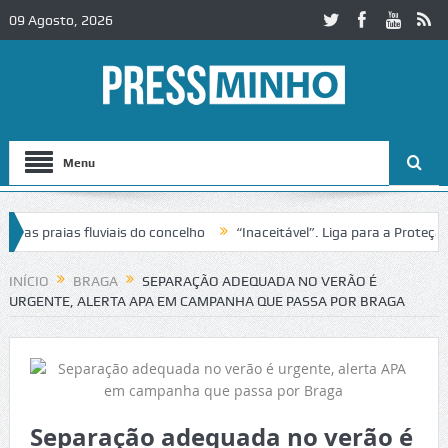
09 Agosto, 2026
Menu
 praias fluviais do concelho
“Inaceitável”. Liga para a Proteção da
ção de trânsito no IC2 em Alcobaça
Igreja do Castelo de Cerveira as
INÍCIO
BRAGA
SEPARAÇÃO ADEQUADA NO VERÃO É
URGENTE, ALERTA APA EM CAMPANHA QUE PASSA POR BRAGA
Separação adequada no verão é