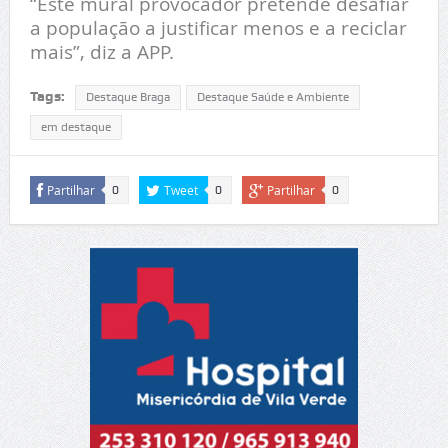
“Este mural provocador pretende desafiar
a população a justificar menos e a reciclar
mais”, diz a APP.
Tags:
Destaque Braga
Destaque Saúde e Ambiente
em destaque
Partilhar
Tweet
Partilhar
0
0
0