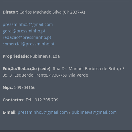
Diretor:
Carlos Machado Silva (CP 2037-A)
pressminho5@gmail.com
geral@pressminho.pt
redacao@pressminho.pt
comercial@pressminho.pt
Propriedade:
Publineiva, Lda
Edição/Redacção (sede):
Rua Dr. Manuel Barbosa de Brito, nº
35, 3º Esquerdo Frente, 4730-769 Vila Verde
Nipc:
509704166
Contactos:
Tel.: 912 305 709
E-mail:
pressminho5@gmail.com
/
publineiva@gmail.com