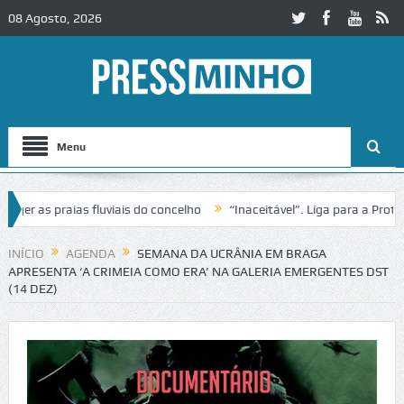
08 Agosto, 2026
Menu
as praias fluviais do concelho
“Inaceitável”. Liga para a Proteção 
ração de trânsito no IC2 em Alcobaça
Igreja do Castelo de Cerveira
INÍCIO
AGENDA
SEMANA DA UCRÂNIA EM BRAGA
APRESENTA ‘A CRIMEIA COMO ERA’ NA GALERIA EMERGENTES DST
(14 DEZ)