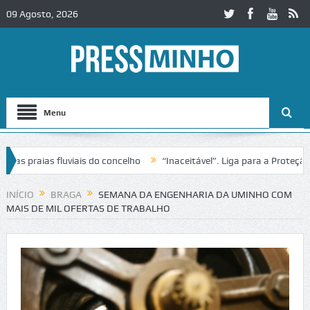
09 Agosto, 2026
Menu
praias fluviais do concelho
“Inaceitável”. Liga para a Proteção da 
ão de trânsito no IC2 em Alcobaça
Igreja do Castelo de Cerveira ass
INÍCIO
BRAGA
SEMANA DA ENGENHARIA DA UMINHO COM
MAIS DE MIL OFERTAS DE TRABALHO