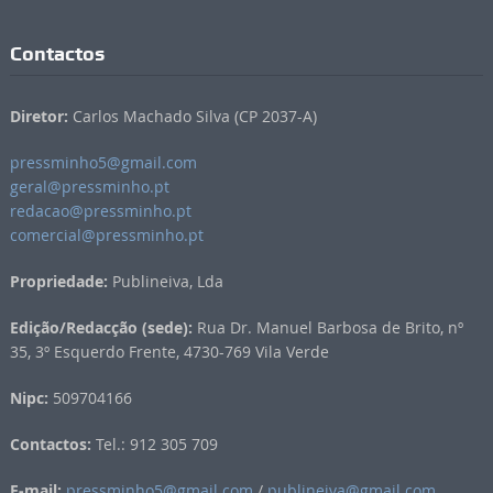
Contactos
Diretor:
Carlos Machado Silva (CP 2037-A)
pressminho5@gmail.com
geral@pressminho.pt
redacao@pressminho.pt
comercial@pressminho.pt
Propriedade:
Publineiva, Lda
Edição/Redacção (sede):
Rua Dr. Manuel Barbosa de Brito, nº
35, 3º Esquerdo Frente, 4730-769 Vila Verde
Nipc:
509704166
Contactos:
Tel.: 912 305 709
E-mail:
pressminho5@gmail.com
/
publineiva@gmail.com