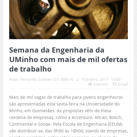
Semana da Engenharia da
UMinho com mais de mil ofertas
de trabalho
Autor:
Fernando Gualtieri (CP 7889-A)
a:
19 Janeiro, 2017 - 19:09
Imprimir
Email
Mais de mil vagas de trabalho para jovens engenheiros
são apresentadas esta sexta-feira na Universidade do
Minho, em Guimarães. As propostas vêm de meia
centena de empresas, como a Accenture, Altran, Bosch,
Continental e Sonae. Pela Escola de Engenharia (EEUM)
vão distribuir-se, das 9h00 às 18h00, stands de empresas,