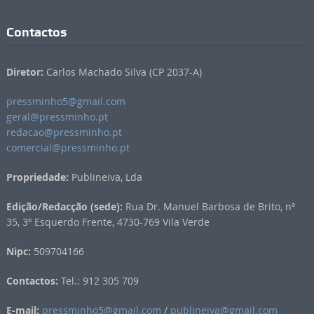
Contactos
Diretor:
Carlos Machado Silva (CP 2037-A)
pressminho5@gmail.com
geral@pressminho.pt
redacao@pressminho.pt
comercial@pressminho.pt
Propriedade:
Publineiva, Lda
Edição/Redacção (sede):
Rua Dr. Manuel Barbosa de Brito, nº
35, 3º Esquerdo Frente, 4730-769 Vila Verde
Nipc:
509704166
Contactos:
Tel.: 912 305 709
E-mail:
pressminho5@gmail.com
/
publineiva@gmail.com