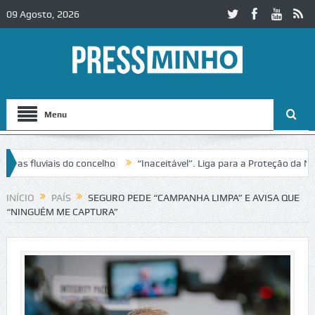
09 Agosto, 2026
Menu
fluviais do concelho
“Inaceitável”. Liga para a Proteção da Nature
rânsito no IC2 em Alcobaça
Igreja do Castelo de Cerveira assegura f
INÍCIO
PAÍS
SEGURO PEDE “CAMPANHA LIMPA” E AVISA QUE
“NINGUÉM ME CAPTURA”