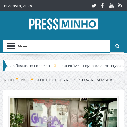
09 Agosto, 2026
Menu
as fluviais do concelho
“Inaceitável”. Liga para a Proteção da Nat
e trânsito no IC2 em Alcobaça
Igreja do Castelo de Cerveira assegu
INÍCIO
PAÍS
SEDE DO CHEGA NO PORTO VANDALIZADA