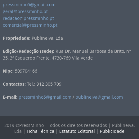
pressminho5@gmail.com
geral@pressminho.pt
redacao@pressminho.pt
comercial@pressminho.pt
Propriedade:
Publineiva, Lda
Edição/Redacção (sede):
Rua Dr. Manuel Barbosa de Brito, nº
35, 3º Esquerdo Frente, 4730-769 Vila Verde
Nipc:
509704166
Contactos:
Tel.: 912 305 709
E-mail:
pressminho5@gmail.com
/
publineiva@gmail.com
2019 ©PressMinho - Todos os direitos reservados | Publineiva,
Lda |
Ficha Técnica
|
Estatuto Editorial
|
Publicidade