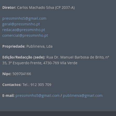
Diretor:
Carlos Machado Silva (CP 2037-A)
pressminho5@gmail.com
geral@pressminho.pt
redacao@pressminho.pt
comercial@pressminho.pt
Propriedade:
Publineiva, Lda
Edição/Redacção (sede):
Rua Dr. Manuel Barbosa de Brito, nº
35, 3º Esquerdo Frente, 4730-769 Vila Verde
Nipc:
509704166
Contactos:
Tel.: 912 305 709
E-mail:
pressminho5@gmail.com
/
publineiva@gmail.com