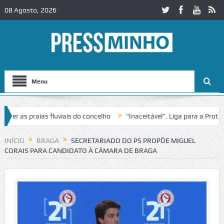
08 Agosto, 2026
Menu
as praias fluviais do concelho
“Inaceitável”. Liga para a Proteção 
ração de trânsito no IC2 em Alcobaça
Igreja do Castelo de Cerveira 
INÍCIO
BRAGA
SECRETARIADO DO PS PROPÕE MIGUEL
CORAIS PARA CANDIDATO À CÂMARA DE BRAGA