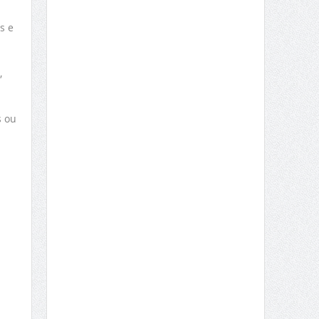
s e
,
s ou