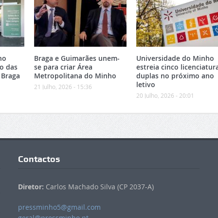
no
Braga e Guimarães unem-
Universidade do Minho
o das
se para criar Área
estreia cinco licenciatur
 Braga
Metropolitana do Minho
duplas no próximo ano
letivo
21 Julho, 2026 - 15:36
20 Julho, 2026 - 20:01
Contactos
Diretor:
Carlos Machado Silva (CP 2037-A)
pressminho5@gmail.com
geral@pressminho.pt