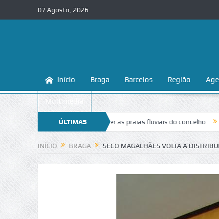
07 Agosto, 2026
Início
Braga
Barcelos
Região
Age
Multimédia
ensina a conhecer e proteger as praias fluviais do concelho
ÚLTIMAS
“Inaceitá
NOTÍCIAS
INÍCIO
BRAGA
SECO MAGALHÃES VOLTA A DISTRIB