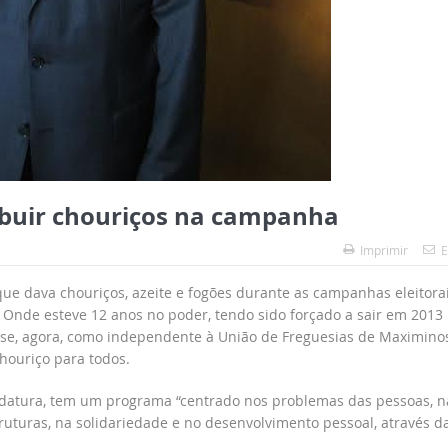
ribuir chouriços na campanha
Imprimir
E
ue dava chouriços, azeite e fogões durante as campanhas eleitora
Onde esteve 12 anos no poder, tendo sido forçado a sair em 2013
-se, agora, como independente à União de Freguesias de Maximinos
chouriço para todos.
idatura, tem um programa “centrado nos problemas das pessoas, n
uturas, na solidariedade e no desenvolvimento pessoal, através d