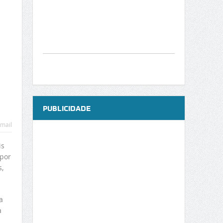
PUBLICIDADE
mail
is
 por
,
a
a