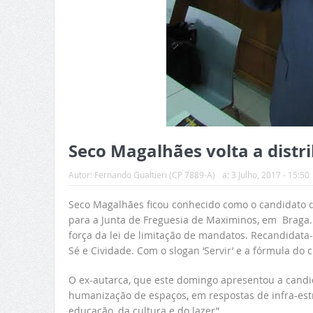
Seco Magalhães volta a dist
Autor:
Fernando Gualtieri (CP 7889-A)
a:
3 Julho, 2017 - 15:50
Seco Magalhães ficou conhecido como o candidato q
para a Junta de Freguesia de Maximinos, em Braga. 
força da lei de limitação de mandatos. Recandidata
Sé e Cividade. Com o slogan ‘Servir’ e a fórmula do 
O ex-autarca, que este domingo apresentou a cand
humanização de espaços, em respostas de infra-estr
educação, da cultura e do lazer”.