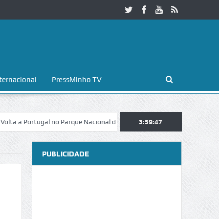
ternacional
PressMinho TV
ortugal no Parque Nacional da Peneda-Gerês
3:59:47
Esposende. Galaicofolia
PUBLICIDADE