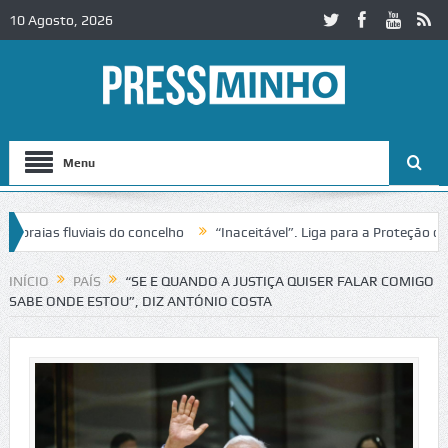
10 Agosto, 2026
Menu
aias fluviais do concelho
“Inaceitável”. Liga para a Proteção da Na
 de trânsito no IC2 em Alcobaça
Igreja do Castelo de Cerveira asseg
INÍCIO
PAÍS
“SE E QUANDO A JUSTIÇA QUISER FALAR COMIGO
SABE ONDE ESTOU”, DIZ ANTÓNIO COSTA