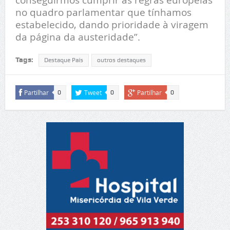
no quadro parlamentar que tínhamos
estabelecido, dando prioridade à viragem
da página da austeridade”.
Tags:
Destaque País
outros destaques
Partilhar
Tweet
Partilhar
0
0
0